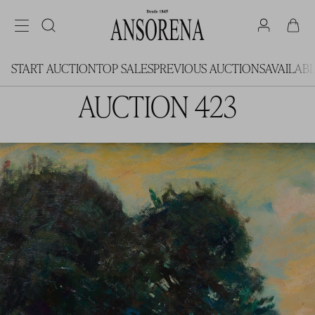
START AUCTION
TOP SALES
PREVIOUS AUCTIONS
AVAILAB
AUCTION 423