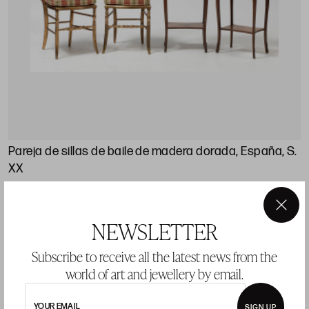
Pareja de sillas de baile de madera dorada, España, S.
XX
×
NEWSLETTER
LOT 1061
Subscribe to receive all the latest news from the
world of art and jewellery by email.
YOUR EMAIL
SIGN UP