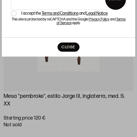
I accept the
Terms and Conditions
and
Legal Notice
This site is protected by reCAPTCHA and the Google
Privacy Policy
and
Terms
of Service
apply.
CLOSE
Mesa "pembroke", estilo Jorge III, Inglaterra, med. S.
XX
Starting price 120 €
not sold