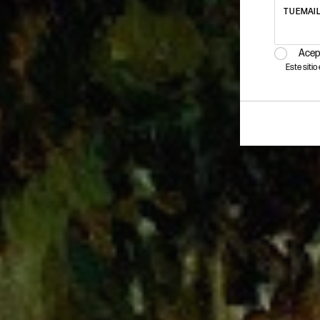
TU EMAI
Acep
Este siti