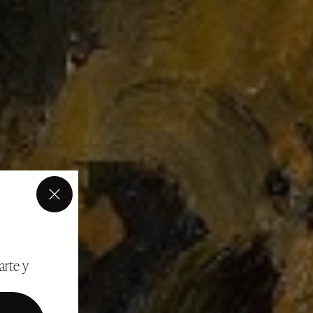
×
arte y