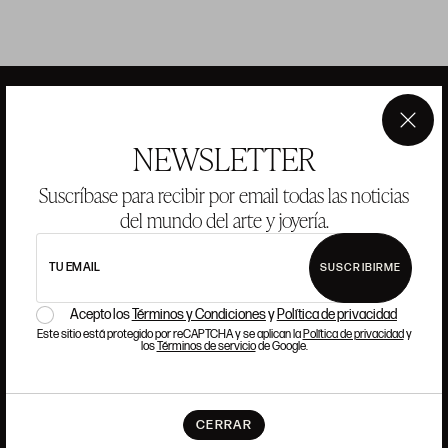
×
NEWSLETTER
ANSORENA
Suscríbase para recibir por email todas las noticias
HISTORIA
ANSORENA
del mundo del arte y joyería.
EQUIPO
TU EMAIL
SUSCRIBIRME
JOYERÍA
GALERÍA
SUBASTAS
VALORACIONES
Acepto los
Términos y Condiciones
y
Política de privacidad
Este sitio está protegido por reCAPTCHA y se aplican la
Política de privacidad
y
los
Términos de servicio
de Google.
PREGUNTAS FRECUENTES
CONTACTO
CERRAR