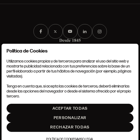
Política de Cookies
Utilizamos cookies propias y de terceros para analizar el uso del sitio web y
mostrarte publicidad relacionada con tus preferencias sobre la base de un
perfil elaborado a partir de tus hábitos de navegación (por ejemplo, páginas
CONDICIONES GENERALES
visitadas).
AVISO LEGAL
POLÍTICA DE PRIVACIDAD
Tenga en cuenta que, si acepta las cookies de terceros, deberá eliminarlas
POLÍTICA DE COOKIES
desde las opciones del navegador o desde el sistema ofrecido por el propio
AJUSTE DE COOKIES
tercero.
INTRANET
ACEPTAR TODAS
SUBIR
PERSONALIZAR
RECHAZAR TODAS
POLÍTICA DE COOKIES
AVISO LEGAL