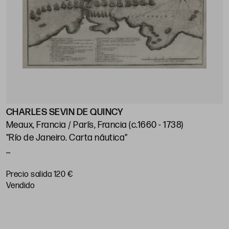
CHARLES SEVIN DE QUINCY
J
Meaux, Francia / París, Francia (c.1660 - 1738)
"Río de Janeiro. Carta náutica"
"
p
Huella: 21 x 28 cm; papel: 25,5 x 38,5 cm
Precio salida 120 €
P
vendido