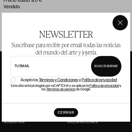
Precio salida 120 €
vendido
×
NEWSLETTER
Suscríbase para recibir por email todas las noticias
del mundo del arte y joyería.
TU EMAIL
SUSCRIBIRME
ANSORENA
Acepto los
Términos y Condiciones
y
Política de privacidad
Este sitio está protegido por reCAPTCHA y se aplican la
Política de privacidad
y
los
Términos de servicio
de Google.
HISTORIA
ANSORENA
EQUIPO
CERRAR
JOYERÍA
GALERÍA
SUBASTAS
VALORACIONES