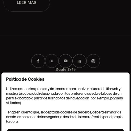
LEER MÁS
Política de Cookies
Utilizamos cookies propias y de terceros para analizar el uso del sitio web y
mostrarte publicidad relacionada con tus preferencias sobre la base de un
perfil elaborado a partir de tus hábitos de navegación (por ejemplo, páginas
CONDICIONES GENERALES
visitadas).
AVISO LEGAL
POLÍTICA DE PRIVACIDAD
Tenga en cuenta que, si acepta las cookies de terceros, deberá eliminarlas
POLÍTICA DE COOKIES
desde las opciones del navegador o desde el sistema ofrecido por el propio
AJUSTE DE COOKIES
tercero.
INTRANET