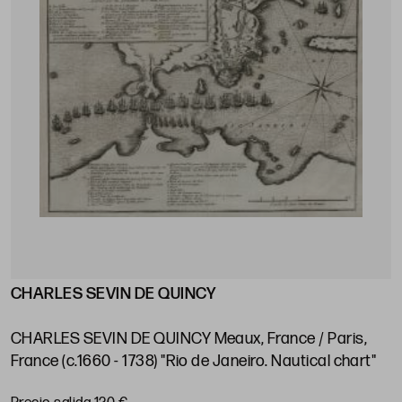
CHARLES SEVIN DE QUINCY
J
s
V
e
CHARLES SEVIN DE QUINCY Meaux, France / Paris,
P
France (c.1660 - 1738) "Rio de Janeiro. Nautical chart"
P