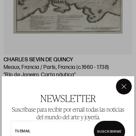
CHARLES SEVIN DE QUINCY
J
Meaux, Francia / París, Francia (c.1660 - 1738)
"Río de Janeiro. Carta náutica"
"
p
Huella: 21 x 28 cm; papel: 25,5 x 38,5 cm
×
NEWSLETTER
Precio salida 120 €
P
vendido
Suscríbase para recibir por email todas las noticias
del mundo del arte y joyería.
TU EMAIL
SUSCRIBIRME