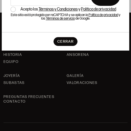
Acepto los
Términos y Condiciones
y
Política de privacidad
Este sitio está protegido por reCAPTCHA y se aplican la
Política de privacidad
y
los
Términos de servicio
de Google.
ANSORENA
CERRAR
HISTORIA
ANSORENA
EQUIPO
JOYERÍA
GALERÍA
SUBASTAS
VALORACIONES
PREGUNTAS FRECUENTES
CONTACTO