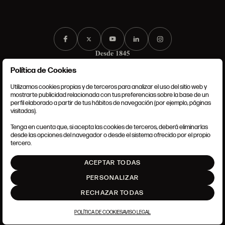
Política de Cookies
Utilizamos cookies propias y de terceros para analizar el uso del sitio web y
mostrarte publicidad relacionada con tus preferencias sobre la base de un
perfil elaborado a partir de tus hábitos de navegación (por ejemplo, páginas
CONDICIONES GENERALES
visitadas).
AVISO LEGAL
POLÍTICA DE PRIVACIDAD
Tenga en cuenta que, si acepta las cookies de terceros, deberá eliminarlas
POLÍTICA DE COOKIES
desde las opciones del navegador o desde el sistema ofrecido por el propio
AJUSTE DE COOKIES
tercero.
INTRANET
ACEPTAR TODAS
SUBIR
PERSONALIZAR
RECHAZAR TODAS
POLÍTICA DE COOKIES
AVISO LEGAL