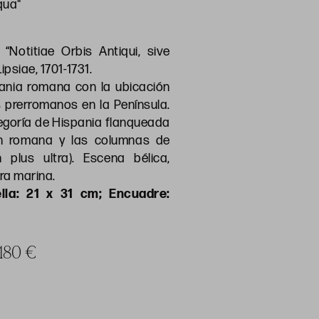
qua"
“Notitiae Orbis Antiqui, sive
psiae, 1701-1731.
nia romana con la ubicación
 prerromanos en la Península.
egoría de Hispania flanqueada
ón romana y las columnas de
n plus ultra). Escena bélica,
ura marina.
lla: 21 x 31 cm; Encuadre:
 180 €