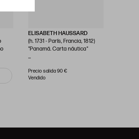
ELISABETH HAUSSARD
GEORG
o
(h. 1731 - París, Francia, 1812)
Stafford
no
"Panamá. Carta náutica"
(1697) / 
Unido (1
14 x 26 cm
"Carta n
Precio salida 90 €
Precio sa
o Mar Pa
vendido
vendido
Huella: 
89 cm