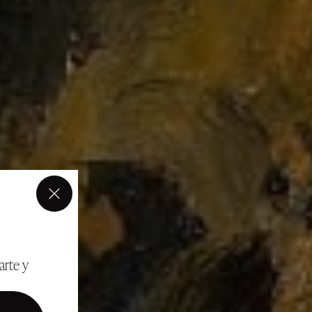
×
arte y