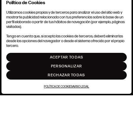
Política de Cookies
Utilizamos cookies propias y de terceros para analizar el uso del sitio web y
mostrarte publicidad relacionada con tus preferencias sobre la base de un
perfil elaborado a partir de tus hábitos de navegación (por ejemplo, páginas
CONDICIONES GENERALES
visitadas).
AVISO LEGAL
POLÍTICA DE PRIVACIDAD
Tenga en cuenta que, si acepta las cookies de terceros, deberá eliminarlas
POLÍTICA DE COOKIES
desde las opciones del navegador o desde el sistema ofrecido por el propio
AJUSTE DE COOKIES
tercero.
INTRANET
ACEPTAR TODAS
SUBIR
PERSONALIZAR
RECHAZAR TODAS
POLÍTICA DE COOKIES
AVISO LEGAL