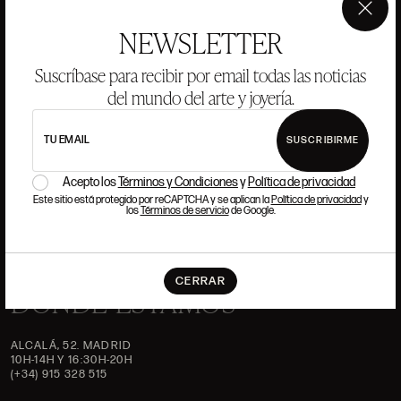
ANSORENA
×
NEWSLETTER
HISTORIA
ANSORENA
Suscríbase para recibir por email todas las noticias
EQUIPO
del mundo del arte y joyería.
JOYERÍA
GALERÍA
SUBASTAS
VALORACIONES
TU EMAIL
SUSCRIBIRME
PREGUNTAS FRECUENTES
Acepto los
Términos y Condiciones
y
Política de privacidad
CONTACTO
Este sitio está protegido por reCAPTCHA y se aplican la
Política de privacidad
y
los
Términos de servicio
de Google.
CERRAR
DÓNDE ESTAMOS
ALCALÁ, 52. MADRID
10H-14H Y 16:30H-20H
(+34) 915 328 515