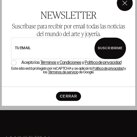
×
NEWSLETTER
Suscríbase para recibir por email todas las noticias
del mundo del arte y joyería.
CADENA Y COLGANTE DE ORO Y PLATA CON
A
TURQUESA Y DIAMANTES
TU EMAIL
SUSCRIBIRME
P
Precio salida 350 €
COMPRAR
Acepto los
Términos y Condiciones
y
Política de privacidad
Este sitio está protegido por reCAPTCHA y se aplican la
Política de privacidad
y
los
Términos de servicio
de Google.
CERRAR