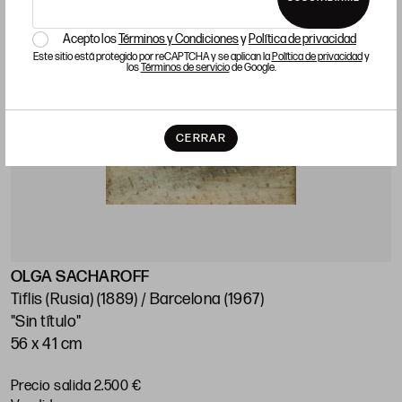
Acepto los
Términos y Condiciones
y
Política de privacidad
Este sitio está protegido por reCAPTCHA y se aplican la
Política de privacidad
y
los
Términos de servicio
de Google.
CERRAR
OLGA SACHAROFF
Tiflis (Rusia) (1889) / Barcelona (1967)
"Sin título"
56 x 41 cm
Precio salida 2.500 €