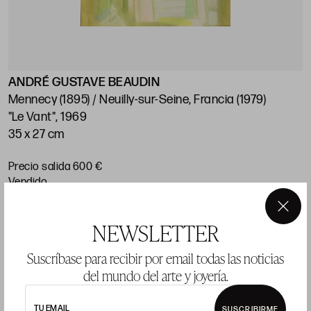
ANDRÉ GUSTAVE BEAUDIN
Mennecy (1895) / Neuilly-sur-Seine, Francia (1979)
"Le Vant", 1969
35 x 27 cm
Precio salida 600 €
vendido
×
NEWSLETTER
LOTE 532
Suscríbase para recibir por email todas las noticias
del mundo del arte y joyería.
TU EMAIL
SUSCRIBIRME