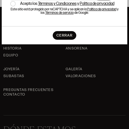
Acepto los
Términos y Condiciones
y
Política de privacidad
Este sitio está protegido por reCAPTCHA y se aplican la
Política de privacidad
y
los
Términos de servicio
de Google.
ANSORENA
CERRAR
HISTORIA
ANSORENA
EQUIPO
JOYERÍA
GALERÍA
SUBASTAS
VALORACIONES
PREGUNTAS FRECUENTES
CONTACTO