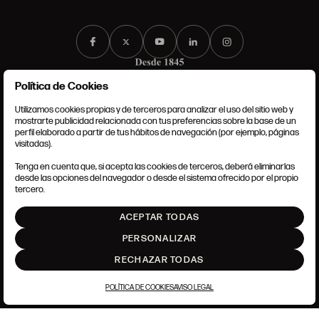
Política de Cookies
Utilizamos cookies propias y de terceros para analizar el uso del sitio web y
mostrarte publicidad relacionada con tus preferencias sobre la base de un
perfil elaborado a partir de tus hábitos de navegación (por ejemplo, páginas
CONDICIONES GENERALES
visitadas).
AVISO LEGAL
POLÍTICA DE PRIVACIDAD
Tenga en cuenta que, si acepta las cookies de terceros, deberá eliminarlas
POLÍTICA DE COOKIES
desde las opciones del navegador o desde el sistema ofrecido por el propio
AJUSTE DE COOKIES
tercero.
INTRANET
ACEPTAR TODAS
SUBIR
PERSONALIZAR
RECHAZAR TODAS
POLÍTICA DE COOKIES
AVISO LEGAL