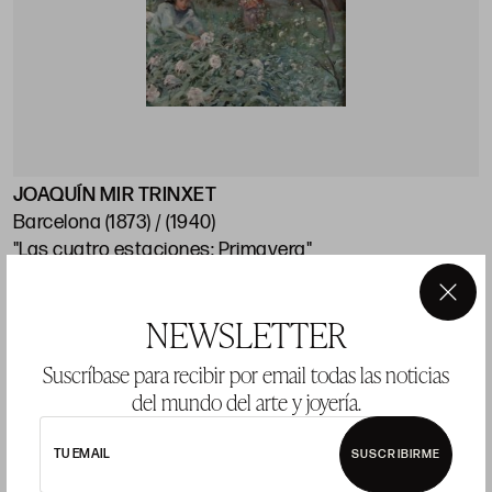
JOAQUÍN MIR TRINXET
J
Barcelona (1873) / (1940)
"Las cuatro estaciones: Primavera"
"
113 x 74 cm
1
×
NEWSLETTER
Precio salida 20.000 €
P
COMPRAR
Suscríbase para recibir por email todas las noticias
del mundo del arte y joyería.
TU EMAIL
SUSCRIBIRME