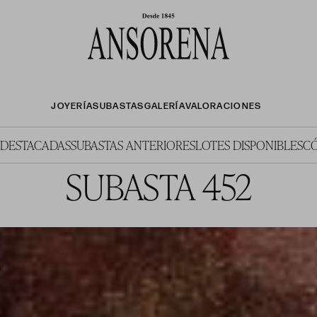
JOYERÍA
SUBASTAS
GALERÍA
VALORACIONES
 DESTACADAS
SUBASTAS ANTERIORES
LOTES DISPONIBLES
C
SUBASTA 452