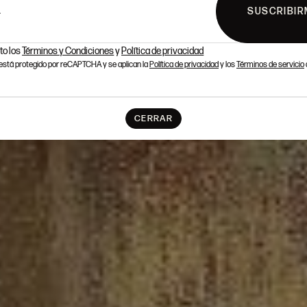
SUSCRIBIR
L
to los
Términos y Condiciones
y
Política de privacidad
o está protegido por reCAPTCHA y se aplican la
Política de privacidad
y los
Términos de servicio
CERRAR