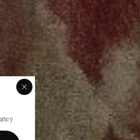
×
arte y