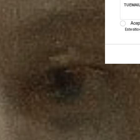
TU EMAI
Acep
Este siti