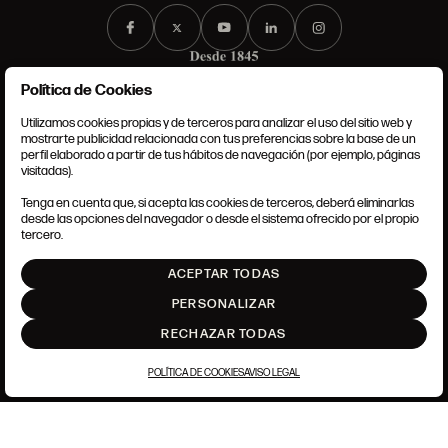
Política de Cookies
Utilizamos cookies propias y de terceros para analizar el uso del sitio web y
mostrarte publicidad relacionada con tus preferencias sobre la base de un
perfil elaborado a partir de tus hábitos de navegación (por ejemplo, páginas
CONDICIONES GENERALES
visitadas).
AVISO LEGAL
POLÍTICA DE PRIVACIDAD
Tenga en cuenta que, si acepta las cookies de terceros, deberá eliminarlas
POLÍTICA DE COOKIES
desde las opciones del navegador o desde el sistema ofrecido por el propio
AJUSTE DE COOKIES
tercero.
INTRANET
ACEPTAR TODAS
SUBIR
PERSONALIZAR
RECHAZAR TODAS
POLÍTICA DE COOKIES
AVISO LEGAL