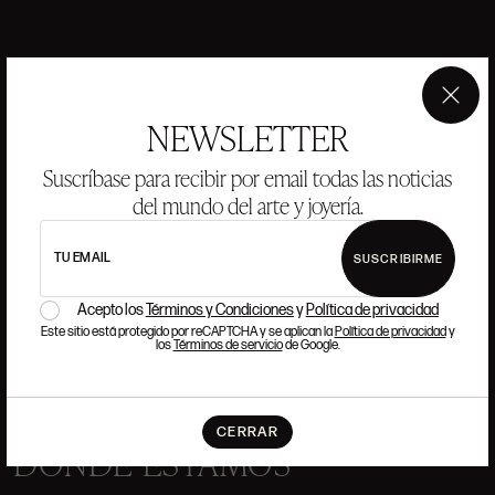
ANSORENA
×
NEWSLETTER
HISTORIA
ANSORENA
Suscríbase para recibir por email todas las noticias
EQUIPO
del mundo del arte y joyería.
JOYERÍA
GALERÍA
SUBASTAS
VALORACIONES
TU EMAIL
SUSCRIBIRME
Acepto los
Términos y Condiciones
y
Política de privacidad
PREGUNTAS FRECUENTES
CONTACTO
Este sitio está protegido por reCAPTCHA y se aplican la
Política de privacidad
y
los
Términos de servicio
de Google.
CERRAR
DÓNDE ESTAMOS