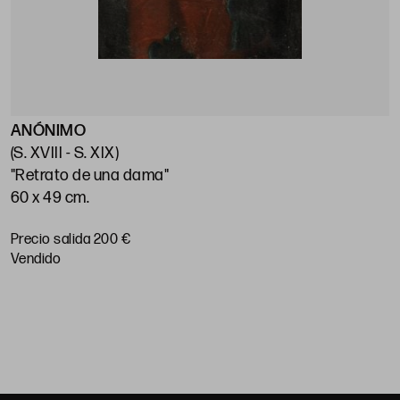
ANÓNIMO
E
(S. XVIII - S. XIX)
(
"Retrato de una dama"
"
60 x 49 cm.
7
Precio salida 200 €
P
vendido