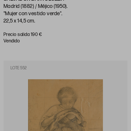
Madrid (1882) / Méjico (1950)
.
"Mujer con vestido verde"
.
22,5 x 14,5 cm
.
Precio salida 190 €
vendido
LOTE 552