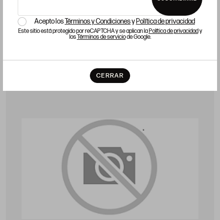
87 x 64 cm
Acepto los
Términos y Condiciones
y
Política de privacidad
Precio salida 450 €
Este sitio está protegido por reCAPTCHA y se aplican la
Política de privacidad
y
vendido
los
Términos de servicio
de Google.
CERRAR
LOTE 554