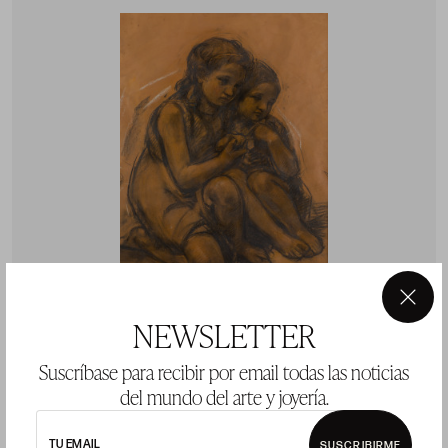
×
NEWSLETTER
Suscríbase para recibir por email todas las noticias
JUAN BAUTISTA PORCAR RIPOLLES
del mundo del arte y joyería.
CASTELLON DE LA PLAN (1889) / (1974)
"Niñas"
TU EMAIL
SUSCRIBIRME