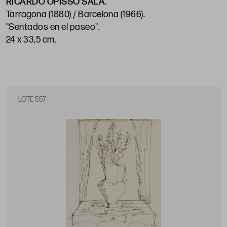
RICARDO OPISSO SALA
.
Tarragona (1880) / Barcelona (1966)
.
"Sentados en el paseo"
.
24 x 33,5 cm
.
LOTE 557