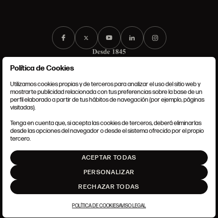
Política de Cookies
Utilizamos cookies propias y de terceros para analizar el uso del sitio web y
mostrarte publicidad relacionada con tus preferencias sobre la base de un
perfil elaborado a partir de tus hábitos de navegación (por ejemplo, páginas
CONDICIONES GENERALES
visitadas).
AVISO LEGAL
POLÍTICA DE PRIVACIDAD
Tenga en cuenta que, si acepta las cookies de terceros, deberá eliminarlas
POLÍTICA DE COOKIES
desde las opciones del navegador o desde el sistema ofrecido por el propio
AJUSTE DE COOKIES
tercero.
INTRANET
ACEPTAR TODAS
SUBIR
PERSONALIZAR
RECHAZAR TODAS
POLÍTICA DE COOKIES
AVISO LEGAL