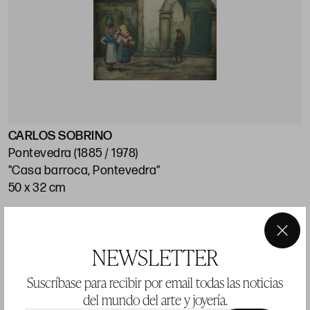
CARLOS SOBRINO
J
Pontevedra (1885 / 1978)
M
"Casa barroca, Pontevedra"
"
50 x 32 cm
5
Precio salida 1.200 €
P
vendido
×
NEWSLETTER
Suscríbase para recibir por email todas las noticias
del mundo del arte y joyería.