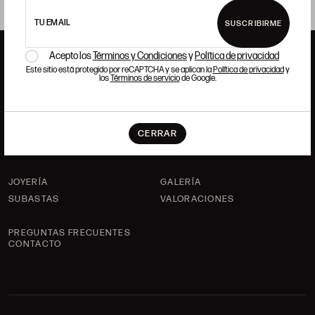
TU EMAIL
SUSCRIBIRME
Acepto los
Términos y Condiciones
y
Política de privacidad
Este sitio está protegido por reCAPTCHA y se aplican la
Política de privacidad
y
los
Términos de servicio
de Google.
ANSORENA
HISTORIA
ANSORENA
CERRAR
EQUIPO
JOYERÍA
GALERÍA
SUBASTAS
VALORACIONES
PREGUNTAS FRECUENTES
CONTACTO