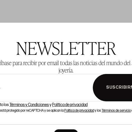
TE 137
LOTE 138
NEWSLETTER
íbase para recibir por email todas las noticias del mundo del 
joyería.
SUSCRIBIR
L
to los
Términos y Condiciones
y
Política de privacidad
o está protegido por reCAPTCHA y se aplican la
Política de privacidad
y los
Términos de servicio