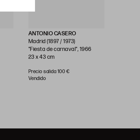
ANTONIO CASERO
ESCUEL
Madrid (1897 / 1973)
(S.XX)
"Fiesta de carnaval", 1966
"Pueblo"
23 x 43 cm
34 x 47 
Precio salida 100 €
Precio
vendido
salida 50