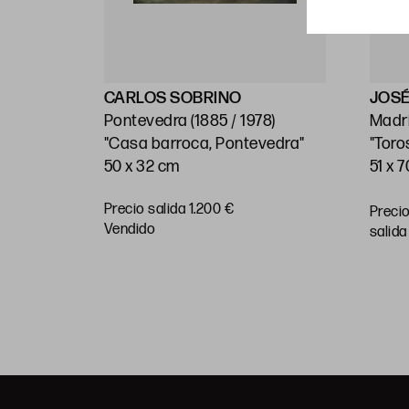
CARLOS SOBRINO
JOSÉ
999)
Pontevedra (1885 / 1978)
Madri
"Casa barroca, Pontevedra"
"Toro
50 x 32 cm
51 x 
Precio salida 1.200 €
Preci
RAR
vendido
salida