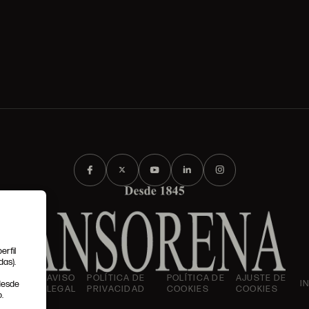
erfil
das).
IONES
AVISO
POLÍTICA DE
POLÍTICA DE
AJUSTE DE
I
 desde
LES
LEGAL
PRIVACIDAD
COOKIES
COOKIES
.