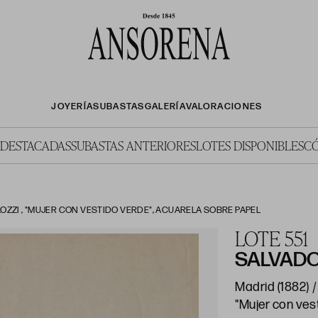
JOYERÍA
SUBASTAS
GALERÍA
VALORACIONES
 DESTACADAS
SUBASTAS ANTERIORES
LOTES DISPONIBLES
C
ZZI , "MUJER CON VESTIDO VERDE", ACUARELA SOBRE PAPEL
LOTE 551
SALVADO
Madrid (1882) /
"Mujer con ves