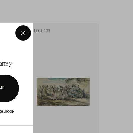
LOTE 139
LOTE 1
×
arte y
ME
de Google.