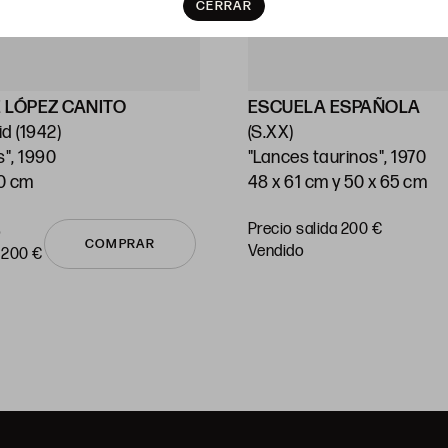
CERRAR
 LÓPEZ CANITO
ESCUELA ESPAÑOLA
d (1942)
(S.XX)
s", 1990
"Lances taurinos", 1970
70 cm
48 x 61 cm y 50 x 65 cm
Precio salida 200 €
o
COMPRAR
vendido
 200 €