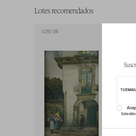
Lotes recomendados
LOTE 128
LO
Suscr
TU EMAI
Acep
Este siti