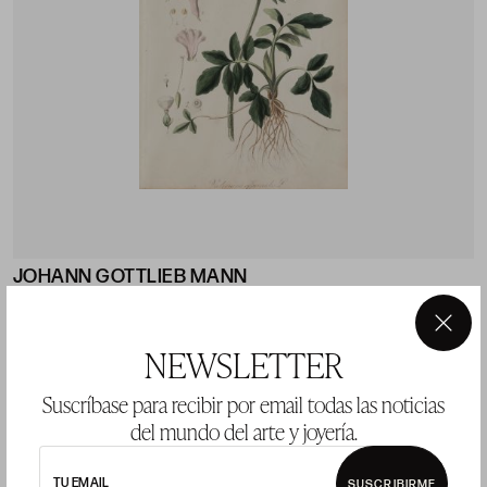
JOHANN GOTTLIEB MANN
Stuttgart (1775) / (1850)
"Valeriana officinalis"
×
NEWSLETTER
37,7 x 25,7 cm
Suscríbase para recibir por email todas las noticias
Precio salida 90 €
del mundo del arte y joyería.
vendido
TU EMAIL
SUSCRIBIRME