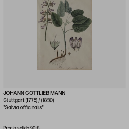
JOHANN GOTTLIEB MANN
Stuttgart (1775) / (1850)
"Salvia officinalis"
37,7 x 25,7 cm
Precio salida 90 €