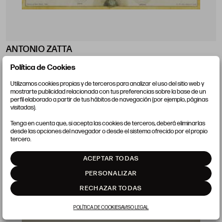
ANTONIO ZATTA
Italia (act. 1757) / Venecia, Italia (1797)
Política de Cookies
"Posizione diversa degli abitanti della Terra", 1779
Utilizamos cookies propias y de terceros para analizar el uso del sitio web y
Papel: 34,5 x 50 cm; huella: 32,5 x 40, 5 cm
mostrarte publicidad relacionada con tus preferencias sobre la base de un
perfil elaborado a partir de tus hábitos de navegación (por ejemplo, páginas
visitadas).
Precio salida 150 €
vendido
Tenga en cuenta que, si acepta las cookies de terceros, deberá eliminarlas
desde las opciones del navegador o desde el sistema ofrecido por el propio
tercero.
ACEPTAR TODAS
LOTE 21
PERSONALIZAR
RECHAZAR TODAS
POLÍTICA DE COOKIES
AVISO LEGAL