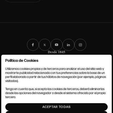
Política de Cookies
Utilizamos cookies propias y de terceros para analizar el uso del sitio web y
mostrarte publicidad relacionada con tus preferencias sobre la base de un
perfil elaborado a partir de tus hábitos de navegación (por ejemplo, páginas
CONDICIONES GENERALES
visitadas).
AVISO LEGAL
POLÍTICA DE PRIVACIDAD
Tenga en cuenta que, si acepta las cookies de terceros, deberá eliminarlas
POLÍTICA DE COOKIES
desde las opciones del navegador o desde el sistema ofrecido por el propio
AJUSTE DE COOKIES
tercero.
INTRANET
ACEPTAR TODAS
SUBIR