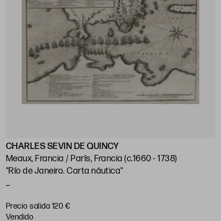
CHARLES SEVIN DE QUINCY
J
Meaux, Francia / París, Francia (c.1660 - 1738)
"Río de Janeiro. Carta náutica"
"
p
Huella: 21 x 28 cm; papel: 25,5 x 38,5 cm
Precio salida 120 €
P
vendido