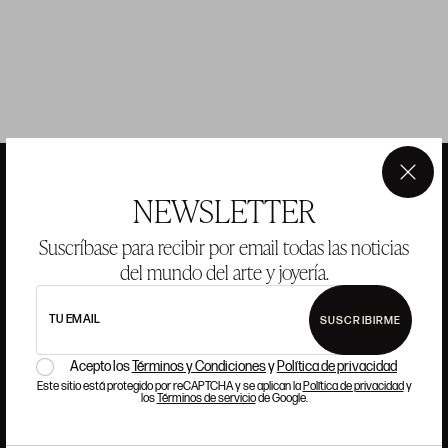
×
NEWSLETTER
ANSORENA
Suscríbase para recibir por email todas las noticias
del mundo del arte y joyería.
HISTORIA
ANSORENA
EQUIPO
TU EMAIL
SUSCRIBIRME
JOYERÍA
GALERÍA
Acepto los
Términos y Condiciones
y
Política de privacidad
SUBASTAS
VALORACIONES
Este sitio está protegido por reCAPTCHA y se aplican la
Política de privacidad
y
los
Términos de servicio
de Google.
PREGUNTAS FRECUENTES
CONTACTO