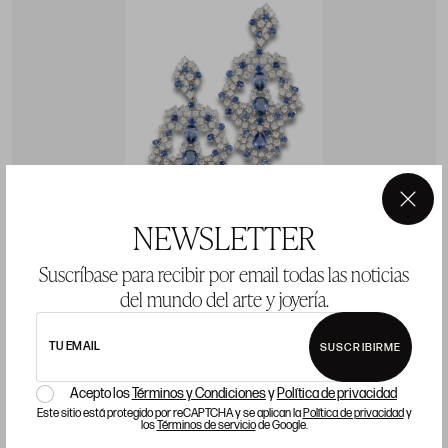
×
NEWSLETTER
Suscríbase para recibir por email todas las noticias
del mundo del arte y joyería.
TU EMAIL
PENDIENTES CASCADA DE DIAMANTES Y ZAFIROS,
SUSCRIBIRME
EN ORO BLANCO
Acepto los
Términos y Condiciones
y
Política de privacidad
Este sitio está protegido por reCAPTCHA y se aplican la
Política de privacidad
y
los
Términos de servicio
de Google.