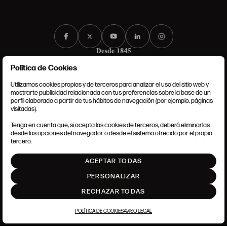
Política de Cookies
Utilizamos cookies propias y de terceros para analizar el uso del sitio web y
mostrarte publicidad relacionada con tus preferencias sobre la base de un
perfil elaborado a partir de tus hábitos de navegación (por ejemplo, páginas
CONDICIONES GENERALES
visitadas).
AVISO LEGAL
POLÍTICA DE PRIVACIDAD
Tenga en cuenta que, si acepta las cookies de terceros, deberá eliminarlas
POLÍTICA DE COOKIES
desde las opciones del navegador o desde el sistema ofrecido por el propio
AJUSTE DE COOKIES
tercero.
INTRANET
ACEPTAR TODAS
SUBIR
PERSONALIZAR
RECHAZAR TODAS
POLÍTICA DE COOKIES
AVISO LEGAL