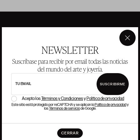
ANSORENA
×
NEWSLETTER
HISTORIA
ANSORENA
Suscríbase para recibir por email todas las noticias
EQUIPO
del mundo del arte y joyería.
JOYERÍA
GALERÍA
TU EMAIL
SUSCRIBIRME
SUBASTAS
VALORACIONES
Acepto los
Términos y Condiciones
y
Política de privacidad
PREGUNTAS FRECUENTES
Este sitio está protegido por reCAPTCHA y se aplican la
Política de privacidad
y
CONTACTO
los
Términos de servicio
de Google.
CERRAR