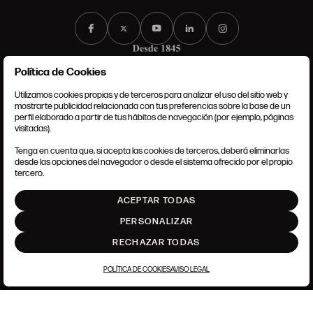
Política de Cookies
Utilizamos cookies propias y de terceros para analizar el uso del sitio web y
mostrarte publicidad relacionada con tus preferencias sobre la base de un
perfil elaborado a partir de tus hábitos de navegación (por ejemplo, páginas
CONDICIONES GENERALES
visitadas).
AVISO LEGAL
POLÍTICA DE PRIVACIDAD
Tenga en cuenta que, si acepta las cookies de terceros, deberá eliminarlas
POLÍTICA DE COOKIES
desde las opciones del navegador o desde el sistema ofrecido por el propio
AJUSTE DE COOKIES
tercero.
INTRANET
ACEPTAR TODAS
SUBIR
PERSONALIZAR
RECHAZAR TODAS
POLÍTICA DE COOKIES
AVISO LEGAL