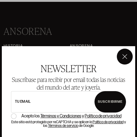
ANSORENA
HISTORIA
ANSORENA
EQUIPO
×
NEWSLETTER
JOYERÍA
GALERÍA
SUBASTAS
VALORACIONES
Suscríbase para recibir por email todas las noticias
del mundo del arte y joyería.
PREGUNTAS FRECUENTES
CONTACTO
TU EMAIL
SUSCRIBIRME
Acepto los
Términos y Condiciones
y
Política de privacidad
Este sitio está protegido por reCAPTCHA y se aplican la
Política de privacidad
y
los
Términos de servicio
de Google.
DÓNDE ESTAMOS