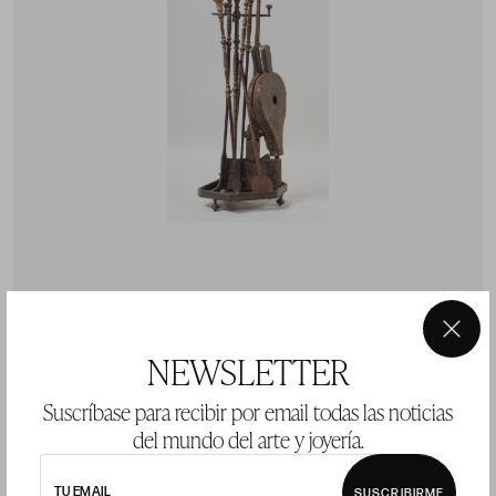
Lote de aperos de chimenea en su soporte de hierro y
bronce dorado, España, S.XIX
×
NEWSLETTER
Suscríbase para recibir por email todas las noticias
Precio salida 90 €
del mundo del arte y joyería.
vendido
TU EMAIL
SUSCRIBIRME