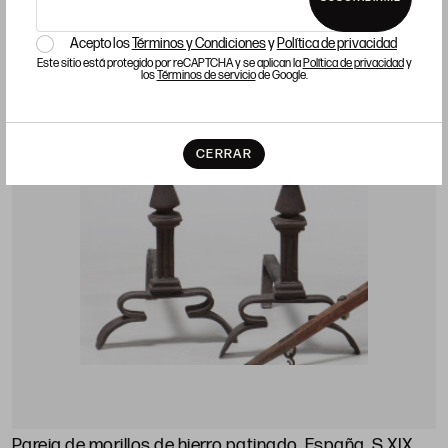
Acepto los
Términos y Condiciones
y
Política de privacidad
LOTE 473
Este sitio está protegido por reCAPTCHA y se aplican la
Política de privacidad
y
los
Términos de servicio
de Google.
CERRAR
Pareja de morillos de hierro patinado, España, S.XIX