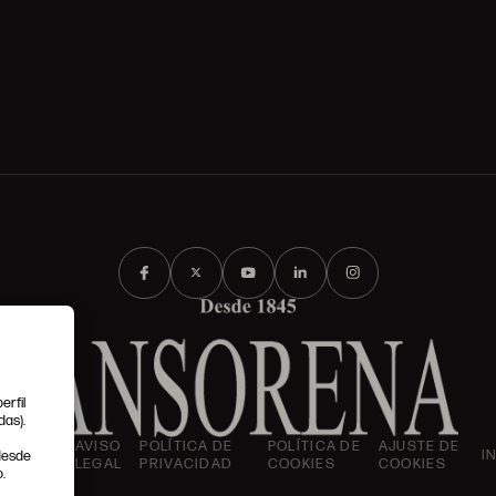
erfil
das).
IONES
AVISO
POLÍTICA DE
POLÍTICA DE
AJUSTE DE
I
 desde
LES
LEGAL
PRIVACIDAD
COOKIES
COOKIES
.