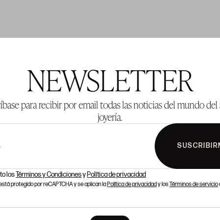
TE 285
LOTE 286
NEWSLETTER
íbase para recibir por email todas las noticias del mundo del 
joyería.
SUSCRIBIR
L
to los
Términos y Condiciones
y
Política de privacidad
o está protegido por reCAPTCHA y se aplican la
Política de privacidad
y los
Términos de servicio