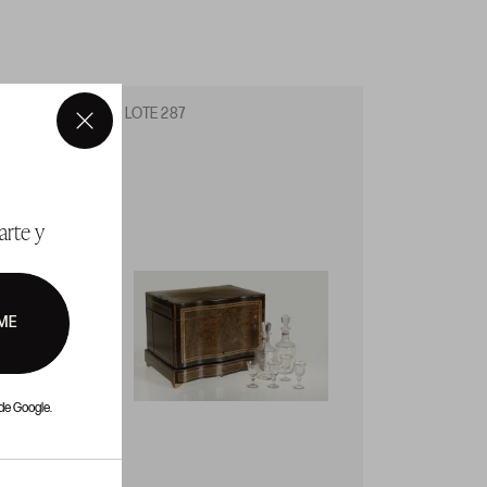
LOTE 287
LOTE 
×
arte y
ME
de Google.