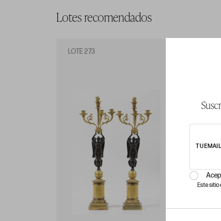
Lotes recomendados
LOTE 273
LO
Suscr
TU EMAI
Acep
Este siti