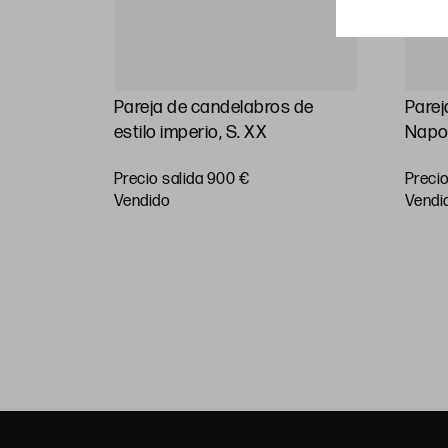
 con
Pareja de candelabros de
Parej
ada y
estilo imperio, S. XX
Napol
IX.
Precio salida 900 €
Precio
vendido
vendi