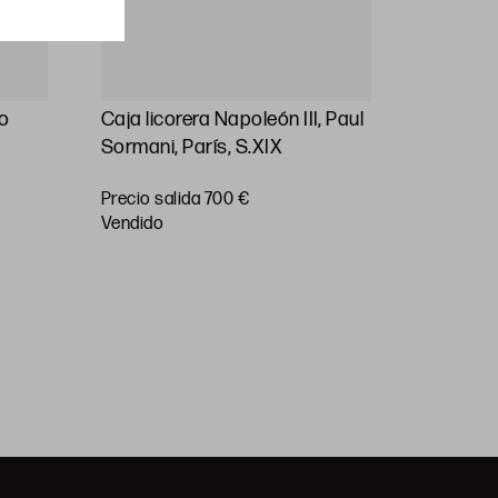
lo
Caja licorera Napoleón III, Paul
ANÓNI
Sormani, París, S.XIX
(S. XVIII)
"Bacanal 
Precio salida 700 €
24 x 30 
vendido
Precio sa
vendido