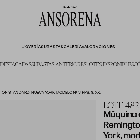
JOYERÍA
SUBASTAS
GALERÍA
VALORACIONES
 DESTACADAS
SUBASTAS ANTERIORES
LOTES DISPONIBLES
C
ON STANDARD, NUEVA YORK, MODELO Nº 3, PPS. S. XX,
LOTE 482
Máquina d
Remingto
York, mo