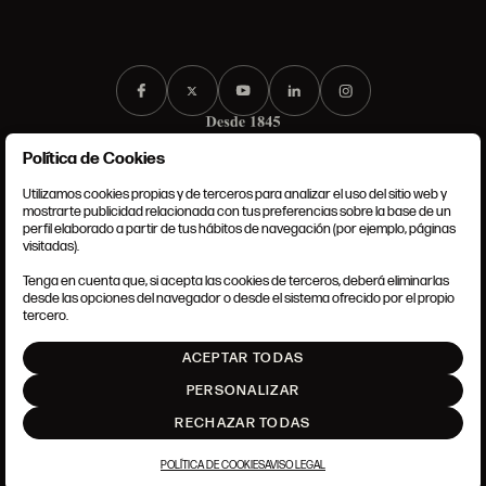
Política de Cookies
Utilizamos cookies propias y de terceros para analizar el uso del sitio web y
mostrarte publicidad relacionada con tus preferencias sobre la base de un
perfil elaborado a partir de tus hábitos de navegación (por ejemplo, páginas
CONDICIONES GENERALES
visitadas).
AVISO LEGAL
POLÍTICA DE PRIVACIDAD
Tenga en cuenta que, si acepta las cookies de terceros, deberá eliminarlas
POLÍTICA DE COOKIES
desde las opciones del navegador o desde el sistema ofrecido por el propio
AJUSTE DE COOKIES
tercero.
INTRANET
ACEPTAR TODAS
SUBIR
PERSONALIZAR
RECHAZAR TODAS
POLÍTICA DE COOKIES
AVISO LEGAL