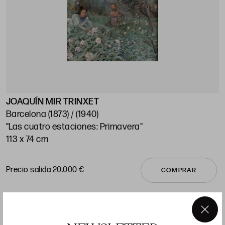
JOAQUÍN MIR TRINXET
J
Barcelona (1873) / (1940)
"Las cuatro estaciones: Primavera"
"
113 x 74 cm
1
Precio salida 20.000 €
P
COMPRAR
×