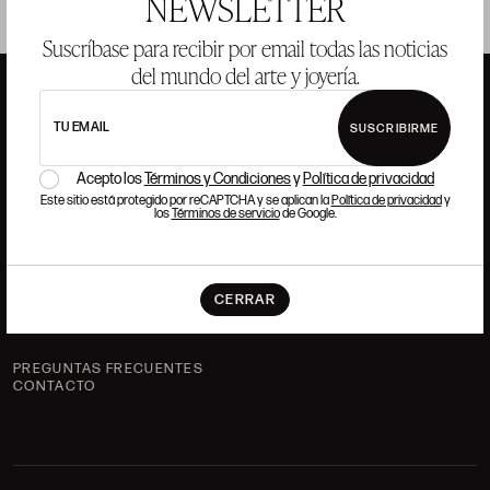
NEWSLETTER
Suscríbase para recibir por email todas las noticias
del mundo del arte y joyería.
TU EMAIL
SUSCRIBIRME
ANSORENA
Acepto los
Términos y Condiciones
y
Política de privacidad
Este sitio está protegido por reCAPTCHA y se aplican la
Política de privacidad
y
HISTORIA
ANSORENA
los
Términos de servicio
de Google.
EQUIPO
JOYERÍA
GALERÍA
CERRAR
SUBASTAS
VALORACIONES
PREGUNTAS FRECUENTES
CONTACTO