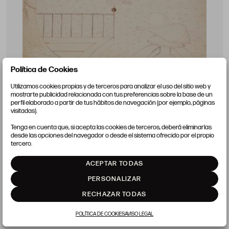
Política de Cookies
Utilizamos cookies propias y de terceros para analizar el uso del sitio web y
mostrarte publicidad relacionada con tus preferencias sobre la base de un
perfil elaborado a partir de tus hábitos de navegación (por ejemplo, páginas
visitadas).
Tenga en cuenta que, si acepta las cookies de terceros, deberá eliminarlas
URBANO LUGRIS GONZÁLEZ
desde las opciones del navegador o desde el sistema ofrecido por el propio
La Coruña (1908) / Vigo (Pontevedra) (1973)
tercero.
"Paisaje", 1961
ACEPTAR TODAS
26,5 x 42,5 cm
PERSONALIZAR
Precio salida 1.200 €
RECHAZAR TODAS
vendido
POLÍTICA DE COOKIES
AVISO LEGAL