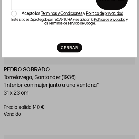
Acepto los
Términos y Condiciones
y
Política de privacidad
Este sitio está protegido por reCAPTCHA y se aplican la
Política de privacidad
y
los
Términos de servicio
de Google.
CERRAR
PEDRO SOBRADO
Torrelavega, Santander (1936)
"Interior con mujer junto a una ventana"
31 x 23 cm
Precio salida 140 €
vendido