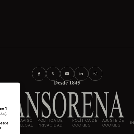
erfil
das).
IONES
AVISO
POLÍTICA DE
POLÍTICA DE
AJUSTE DE
I
 desde
LES
LEGAL
PRIVACIDAD
COOKIES
COOKIES
.