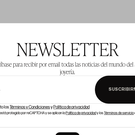
TE 155
LOTE 181
NEWSLETTER
íbase para recibir por email todas las noticias del mundo del 
joyería.
SUSCRIBIR
L
to los
Términos y Condiciones
y
Política de privacidad
o está protegido por reCAPTCHA y se aplican la
Política de privacidad
y los
Términos de servicio