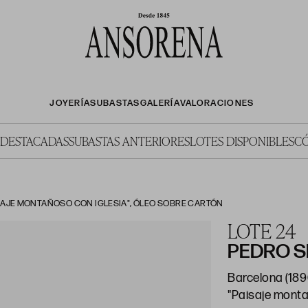
JOYERÍA
SUBASTAS
GALERÍA
VALORACIONES
 DESTACADAS
SUBASTAS ANTERIORES
LOTES DISPONIBLES
C
SAJE MONTAÑOSO CON IGLESIA", ÓLEO SOBRE CARTÓN
LOTE 24
PEDRO S
Barcelona (1890
"Paisaje monta