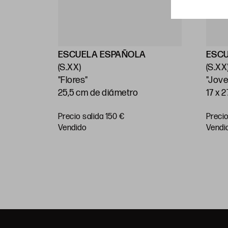
ESCUELA ESPAÑOLA
ESC
(S.XX)
(S.XX
"Flores"
"Jove
25,5 cm de diámetro
17 x 
Precio salida 150 €
Precio
vendido
vendi