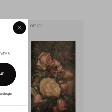
LOTE 182
LOTE 1
×
arte y
ME
de Google.