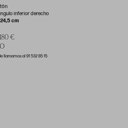
rtón
ángulo inferior derecho
 24,5 cm
 180 €
DO
e llamarnos al 91 532 85 15