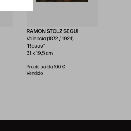
RAMON STOLZ SEGUI
ESCUEL
Valencia (1872 / 1924)
(Ppios.S
"Rosas"
"Paisaje
31 x 19,5 cm
68 x 20
Precio salida 100 €
Precio
vendido
salida 10