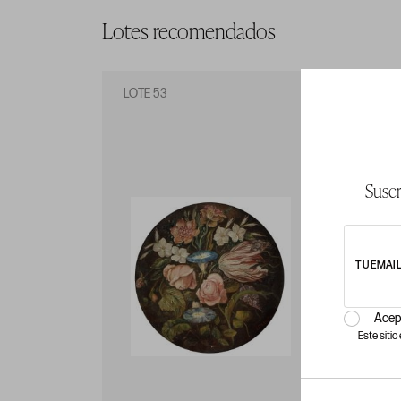
Lotes recomendados
LOTE 53
LO
Suscr
TU EMAI
Acep
Este siti