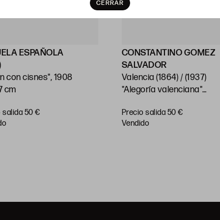
CERRAR
UELA ESPAÑOLA
CONSTANTINO GOMEZ
)
SALVADOR
n con cisnes", 1908
Valencia (1864) / (1937)
27 cm
"Alegoría valenciana"
22 x 29 cm.
 salida 50 €
Precio salida 50 €
do
vendido