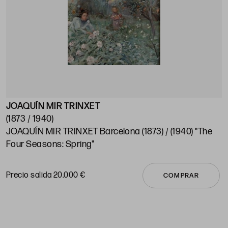
JOAQUÍN MIR TRINXET
J
(1873 / 1940)
(
JOAQUÍN MIR TRINXET Barcelona (1873) / (1940) "The
J
Four Seasons: Spring"
"
Precio salida 20.000 €
P
COMPRAR