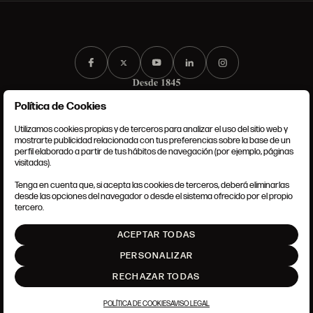
Política de Cookies
Utilizamos cookies propias y de terceros para analizar el uso del sitio web y
mostrarte publicidad relacionada con tus preferencias sobre la base de un
perfil elaborado a partir de tus hábitos de navegación (por ejemplo, páginas
CONDICIONES GENERALES
visitadas).
AVISO LEGAL
POLÍTICA DE PRIVACIDAD
Tenga en cuenta que, si acepta las cookies de terceros, deberá eliminarlas
POLÍTICA DE COOKIES
desde las opciones del navegador o desde el sistema ofrecido por el propio
AJUSTE DE COOKIES
tercero.
INTRANET
ACEPTAR TODAS
SUBIR
PERSONALIZAR
RECHAZAR TODAS
POLÍTICA DE COOKIES
AVISO LEGAL