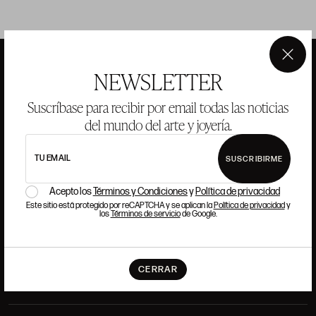
×
NEWSLETTER
ANSORENA
Suscríbase para recibir por email todas las noticias
del mundo del arte y joyería.
HISTORIA
ANSORENA
EQUIPO
TU EMAIL
SUSCRIBIRME
Acepto los
Términos y Condiciones
y
Política de privacidad
JOYERÍA
GALERÍA
Este sitio está protegido por reCAPTCHA y se aplican la
Política de privacidad
y
SUBASTAS
VALORACIONES
los
Términos de servicio
de Google.
PREGUNTAS FRECUENTES
CONTACTO
CERRAR