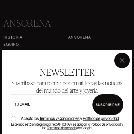
ANSORENA
HISTORIA
ANSORENA
EQUIPO
JOYERÍA
GALERÍA
×
SUBASTAS
VALORACIONES
NEWSLETTER
PREGUNTAS FRECUENTES
Suscríbase para recibir por email todas las noticias
CONTACTO
del mundo del arte y joyería.
TU EMAIL
SUSCRIBIRME
DÓNDE ESTAMOS
Acepto los
Términos y Condiciones
y
Política de privacidad
Este sitio está protegido por reCAPTCHA y se aplican la
Política de privacidad
y
los
Términos de servicio
de Google.