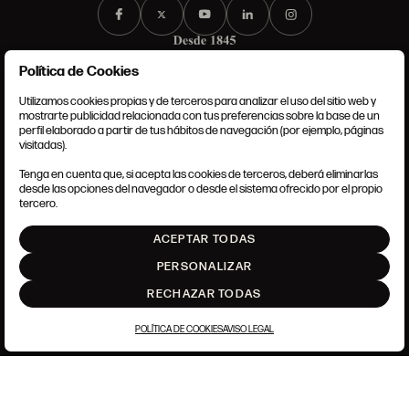
Política de Cookies
Utilizamos cookies propias y de terceros para analizar el uso del sitio web y
mostrarte publicidad relacionada con tus preferencias sobre la base de un
perfil elaborado a partir de tus hábitos de navegación (por ejemplo, páginas
CONDICIONES GENERALES
visitadas).
AVISO LEGAL
POLÍTICA DE PRIVACIDAD
Tenga en cuenta que, si acepta las cookies de terceros, deberá eliminarlas
POLÍTICA DE COOKIES
desde las opciones del navegador o desde el sistema ofrecido por el propio
AJUSTE DE COOKIES
tercero.
INTRANET
ACEPTAR TODAS
SUBIR
PERSONALIZAR
RECHAZAR TODAS
POLÍTICA DE COOKIES
AVISO LEGAL