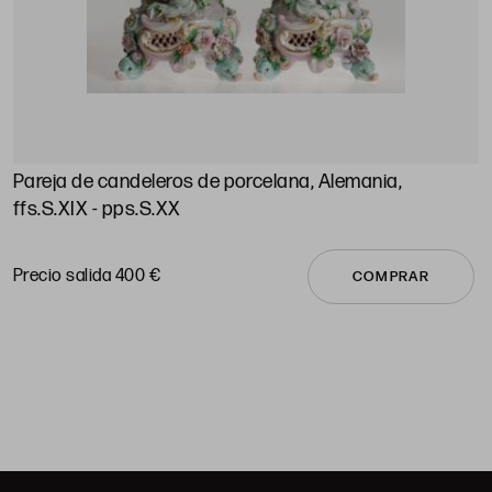
Pareja de candeleros de porcelana, Alemania,
P
ffs.S.XIX - pps.S.XX
E
P
Precio salida 400 €
COMPRAR