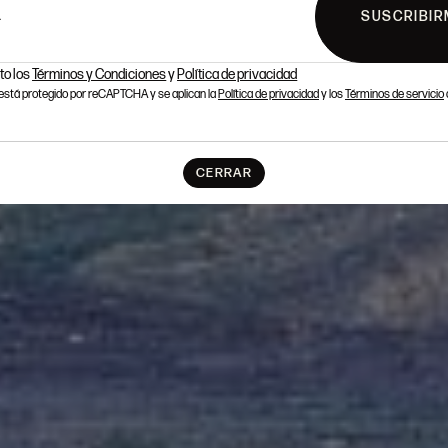
SUSCRIBIR
L
to los
Términos y Condiciones
y
Política de privacidad
o está protegido por reCAPTCHA y se aplican la
Política de privacidad
y los
Términos de servicio
CERRAR