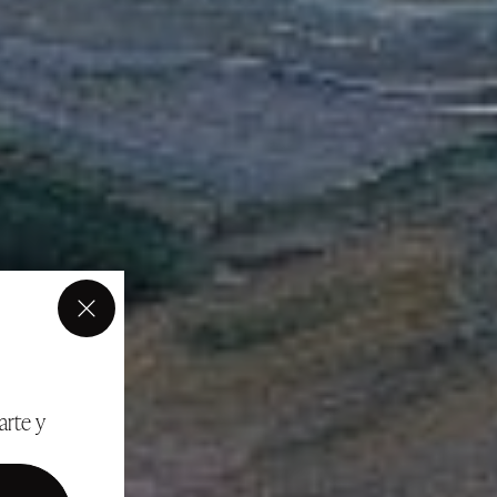
×
arte y