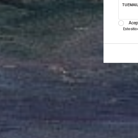
TU EMAI
Acep
Este siti