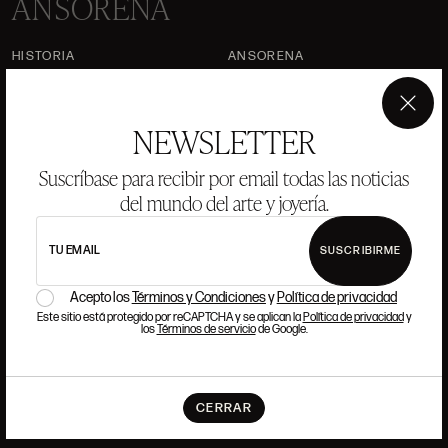
ANSORENA
HISTORIA
ANSORENA
EQUIPO
×
NEWSLETTER
JOYERÍA
GALERÍA
SUBASTAS
VALORACIONES
Suscríbase para recibir por email todas las noticias
del mundo del arte y joyería.
PREGUNTAS FRECUENTES
CONTACTO
TU EMAIL
SUSCRIBIRME
Acepto los
Términos y Condiciones
y
Política de privacidad
Este sitio está protegido por reCAPTCHA y se aplican la
Política de privacidad
y
DÓNDE ESTAMOS
los
Términos de servicio
de Google.
ALCALÁ, 52. MADRID
10H-14H Y 16:30H-20H
CERRAR
(+34) 915 328 515