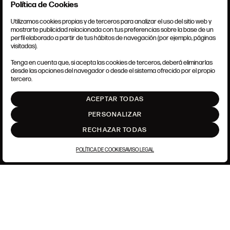
Política de Cookies
Utilizamos cookies propias y de terceros para analizar el uso del sitio web y
mostrarte publicidad relacionada con tus preferencias sobre la base de un
perfil elaborado a partir de tus hábitos de navegación (por ejemplo, páginas
CONDICIONES GENERALES
visitadas).
AVISO LEGAL
POLÍTICA DE PRIVACIDAD
Tenga en cuenta que, si acepta las cookies de terceros, deberá eliminarlas
POLÍTICA DE COOKIES
desde las opciones del navegador o desde el sistema ofrecido por el propio
AJUSTE DE COOKIES
tercero.
INTRANET
ACEPTAR TODAS
SUBIR
PERSONALIZAR
RECHAZAR TODAS
POLÍTICA DE COOKIES
AVISO LEGAL