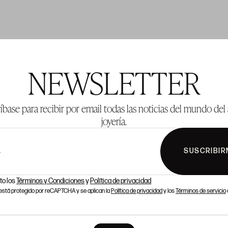
TE 2
LOTE 3
NEWSLETTER
íbase para recibir por email todas las noticias del mundo del 
joyería.
SUSCRIBIR
L
to los
Términos y Condiciones
y
Política de privacidad
o está protegido por reCAPTCHA y se aplican la
Política de privacidad
y los
Términos de servicio