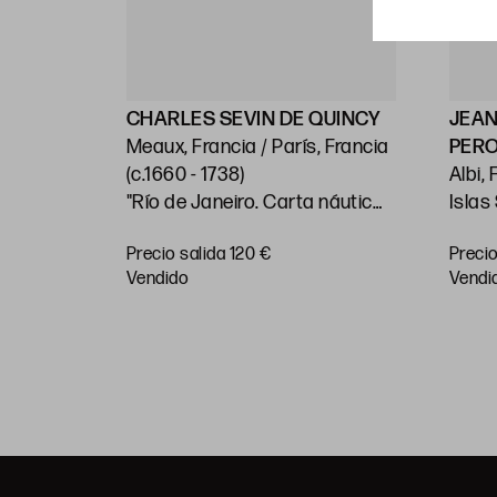
ELLIN
CHARLES SEVIN DE QUINCY
JEAN
Meaux, Francia / París, Francia
PER
)
(c.1660 - 1738)
Albi, Fra
"Río de Janeiro. Carta náutica"
Islas
 costas
"Dos
Precio salida 120 €
Precio
 en las
Huella: 21 x 28 cm; papel: 25,5 x
Pacíf
RAR
vendido
vendi
Sur"
38,5 cm
papel