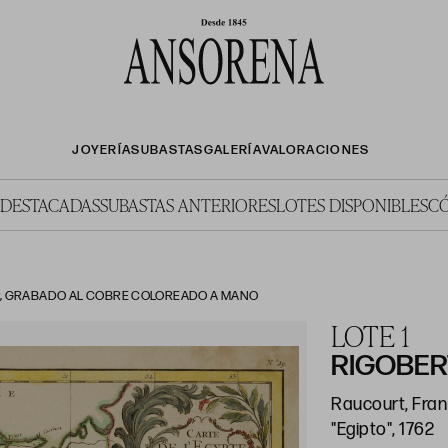
JOYERÍA
SUBASTAS
GALERÍA
VALORACIONES
 DESTACADAS
SUBASTAS ANTERIORES
LOTES DISPONIBLES
C
762, GRABADO AL COBRE COLOREADO A MANO
LOTE 1
RIGOBER
Raucourt, Franc
"Egipto", 1762