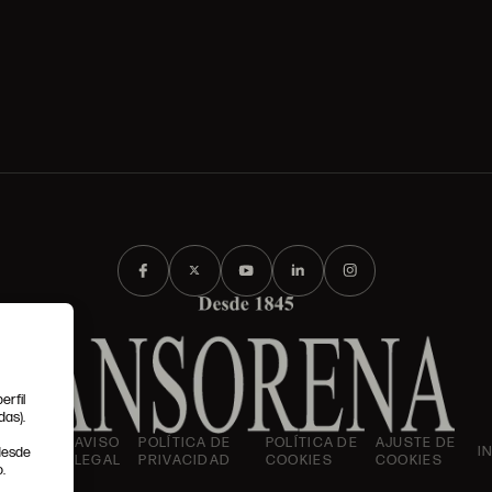
erfil
das).
IONES
AVISO
POLÍTICA DE
POLÍTICA DE
AJUSTE DE
I
 desde
LES
LEGAL
PRIVACIDAD
COOKIES
COOKIES
.