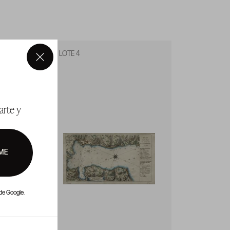
LOTE 4
LOTE 5
×
arte y
ME
de Google.