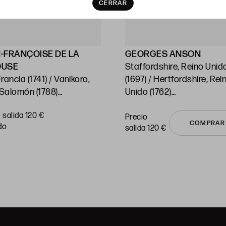
CERRAR
-FRANÇOISE DE LA
GEORGES ANSON
OUSE
Staffordshire, Reino Unid
ncia (1741) / Vanikoro,
(1697) / Hertfordshire, Rei
 Salomón (1788)
Unido (1762)
 Cartas del Océano
"Chile"
 salida 120 €
ico y sus islas"
Huella: 21,5 x 38 cm c/u
Precio
COMPRAR
do
salida 120 €
: 54 x 74 cm