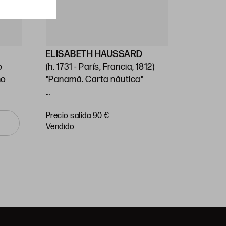
ELISABETH HAUSSARD
GEORG
o
(h. 1731 - París, Francia, 1812)
Stafford
no
"Panamá. Carta náutica"
(1697) / 
Unido (1
14 x 26 cm
"Carta n
Precio salida 90 €
Precio sa
o Mar Pa
vendido
vendido
Huella: 
89 cm