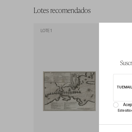
Lotes recomendados
LOTE 1
LO
Suscr
TU EMAI
Acep
Este siti