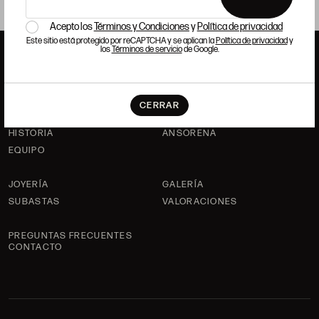
Acepto los
Términos y Condiciones
y
Política de privacidad
Este sitio está protegido por reCAPTCHA y se aplican la
Política de privacidad
y
los
Términos de servicio
de Google.
ANSORENA
CERRAR
HISTORIA
ANSORENA
EQUIPO
JOYERÍA
GALERÍA
SUBASTAS
VALORACIONES
PREGUNTAS FRECUENTES
CONTACTO