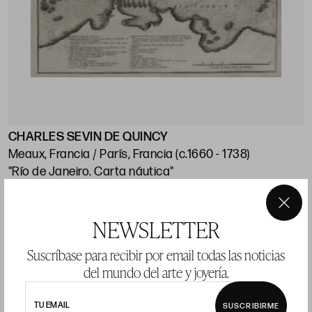
CHARLES SEVIN DE QUINCY
J
Meaux, Francia / París, Francia (c.1660 - 1738)
"Río de Janeiro. Carta náutica"
"
p
Huella: 21 x 28 cm; papel: 25,5 x 38,5 cm
×
NEWSLETTER
Precio salida 120 €
P
vendido
Suscríbase para recibir por email todas las noticias
del mundo del arte y joyería.
TU EMAIL
SUSCRIBIRME