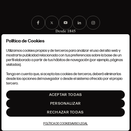
Política de Cookies
Utilizamos cookies propias y de terceros para analizar el uso del sitio web y
mostrarte publicidad relacionada con tus preferencias sobre la base de un
perfil elaborado a partir de tus hábitos de navegación (por ejemplo, páginas
CONDICIONES GENERALES
visitadas).
AVISO LEGAL
POLÍTICA DE PRIVACIDAD
Tenga en cuenta que, si acepta las cookies de terceros, deberá eliminarlas
POLÍTICA DE COOKIES
desde las opciones del navegador o desde el sistema ofrecido por el propio
AJUSTE DE COOKIES
tercero.
INTRANET
ACEPTAR TODAS
SUBIR
PERSONALIZAR
RECHAZAR TODAS
POLÍTICA DE COOKIES
AVISO LEGAL