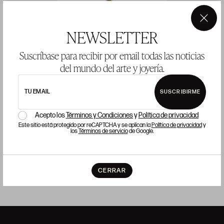
×
NEWSLETTER
Suscríbase para recibir por email todas las noticias
del mundo del arte y joyería.
CADENA Y COLGANTE DE ORO Y PLATA CON
A
TU EMAIL
SUSCRIBIRME
TURQUESA Y DIAMANTES
P
Acepto los
Términos y Condiciones
y
Política de privacidad
Este sitio está protegido por reCAPTCHA y se aplican la
Política de privacidad
y
Precio salida 350 €
COMPRAR
los
Términos de servicio
de Google.
CERRAR