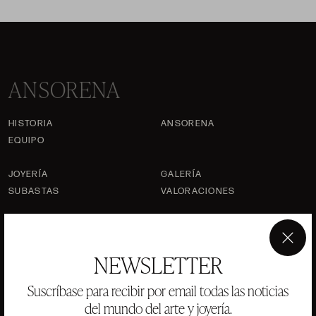
ANSORENA
HISTORIA
ANSORENA
EQUIPO
JOYERÍA
GALERÍA
SUBASTAS
VALORACIONES
PREGUNTAS FRECUENTES
CONTACTO
×
NEWSLETTER
Suscríbase para recibir por email todas las noticias
del mundo del arte y joyería.