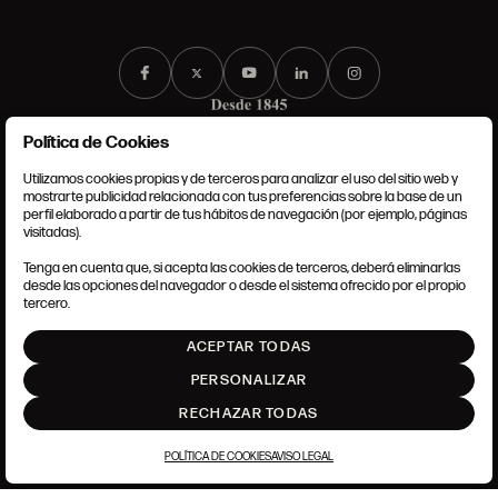
Política de Cookies
Utilizamos cookies propias y de terceros para analizar el uso del sitio web y
mostrarte publicidad relacionada con tus preferencias sobre la base de un
perfil elaborado a partir de tus hábitos de navegación (por ejemplo, páginas
CONDICIONES GENERALES
visitadas).
AVISO LEGAL
POLÍTICA DE PRIVACIDAD
Tenga en cuenta que, si acepta las cookies de terceros, deberá eliminarlas
POLÍTICA DE COOKIES
desde las opciones del navegador o desde el sistema ofrecido por el propio
AJUSTE DE COOKIES
tercero.
INTRANET
ACEPTAR TODAS
SUBIR
PERSONALIZAR
RECHAZAR TODAS
POLÍTICA DE COOKIES
AVISO LEGAL