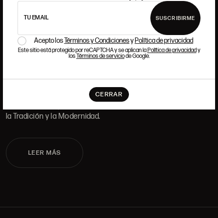
DÓNDE ESTAMOS
TU EMAIL
SUSCRIBIRME
ALCALÁ, 52. MADRID
10H-14H Y 16:30H-20H
Acepto los
Términos y Condiciones
y
Política de privacidad
(+34) 915 328 515
Este sitio está protegido por reCAPTCHA y se aplican la
Política de privacidad
y
los
Términos de servicio
de Google.
TRABAJA CON NOSOTROS
Si quieres formar parte del equipo de Ansorena, buscamos
CERRAR
talento que tenga pasión y admiración por el Arte, la Cultura,
la Tradición y la Modernidad.
LEER MÁS