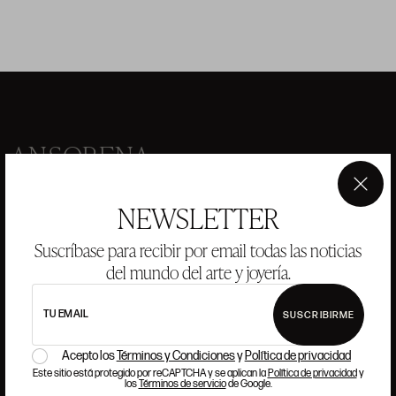
ANSORENA
×
HISTORIA
ANSORENA
NEWSLETTER
EQUIPO
Suscríbase para recibir por email todas las noticias
JOYERÍA
GALERÍA
del mundo del arte y joyería.
SUBASTAS
VALORACIONES
TU EMAIL
SUSCRIBIRME
PREGUNTAS FRECUENTES
CONTACTO
Acepto los
Términos y Condiciones
y
Política de privacidad
Este sitio está protegido por reCAPTCHA y se aplican la
Política de privacidad
y
los
Términos de servicio
de Google.