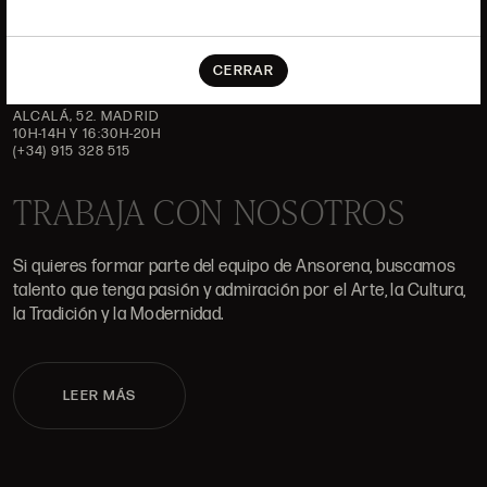
DÓNDE ESTAMOS
CERRAR
ALCALÁ, 52. MADRID
10H-14H Y 16:30H-20H
(+34) 915 328 515
TRABAJA CON NOSOTROS
Si quieres formar parte del equipo de Ansorena, buscamos
talento que tenga pasión y admiración por el Arte, la Cultura,
la Tradición y la Modernidad.
LEER MÁS