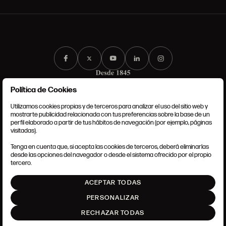
Política de Cookies
Utilizamos cookies propias y de terceros para analizar el uso del sitio web y
mostrarte publicidad relacionada con tus preferencias sobre la base de un
perfil elaborado a partir de tus hábitos de navegación (por ejemplo, páginas
CONDICIONES GENERALES
visitadas).
AVISO LEGAL
POLÍTICA DE PRIVACIDAD
Tenga en cuenta que, si acepta las cookies de terceros, deberá eliminarlas
POLÍTICA DE COOKIES
desde las opciones del navegador o desde el sistema ofrecido por el propio
AJUSTE DE COOKIES
tercero.
INTRANET
ACEPTAR TODAS
SUBIR
PERSONALIZAR
RECHAZAR TODAS