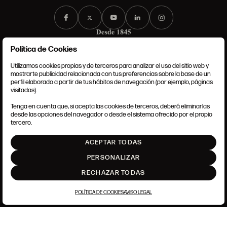
Política de Cookies
Utilizamos cookies propias y de terceros para analizar el uso del sitio web y
mostrarte publicidad relacionada con tus preferencias sobre la base de un
perfil elaborado a partir de tus hábitos de navegación (por ejemplo, páginas
CONDICIONES GENERALES
visitadas).
AVISO LEGAL
POLÍTICA DE PRIVACIDAD
Tenga en cuenta que, si acepta las cookies de terceros, deberá eliminarlas
POLÍTICA DE COOKIES
desde las opciones del navegador o desde el sistema ofrecido por el propio
AJUSTE DE COOKIES
tercero.
INTRANET
ACEPTAR TODAS
SUBIR
PERSONALIZAR
RECHAZAR TODAS
POLÍTICA DE COOKIES
AVISO LEGAL