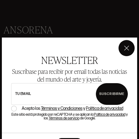
ANSORENA
HISTORIA
ANSORENA
EQUIPO
×
NEWSLETTER
JOYERÍA
GALERÍA
Suscríbase para recibir por email todas las noticias
SUBASTAS
VALORACIONES
del mundo del arte y joyería.
PREGUNTAS FRECUENTES
TU EMAIL
SUSCRIBIRME
CONTACTO
Acepto los
Términos y Condiciones
y
Política de privacidad
Este sitio está protegido por reCAPTCHA y se aplican la
Política de privacidad
y
los
Términos de servicio
de Google.
DÓNDE ESTAMOS