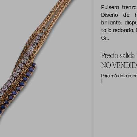
Pulsera trenz
Diseño de hi
brillante, dis
talla redonda.
Gr..
Precio salida
NO VENDI
Para más info pued