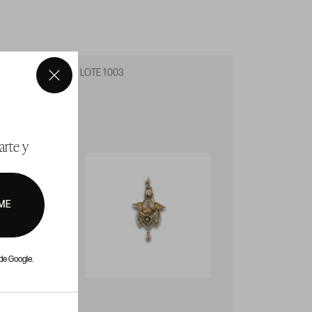
LOTE 1003
LOTE 1
×
arte y
ME
de Google.