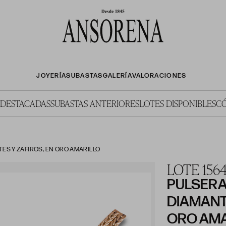
JOYERÍA
SUBASTAS
GALERÍA
VALORACIONES
 DESTACADAS
SUBASTAS ANTERIORES
LOTES DISPONIBLES
C
ES Y ZAFIROS, EN ORO AMARILLO
LOTE 156
PULSERA
DIAMANT
ORO AMA