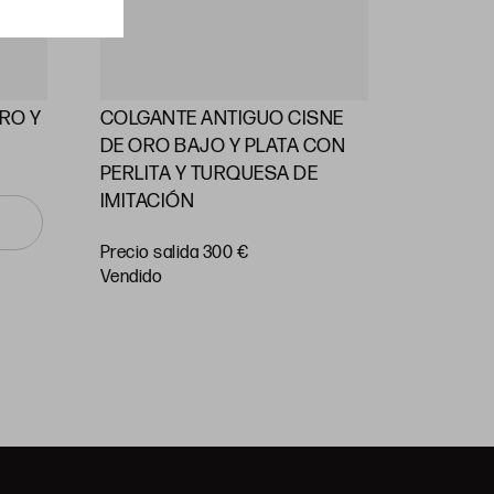
RO Y
COLGANTE ANTIGUO CISNE
ALFILE
DE ORO BAJO Y PLATA CON
PERLAS
PERLITA Y TURQUESA DE
IMITACIÓN
Precio
salida 55
Precio salida 300 €
vendido