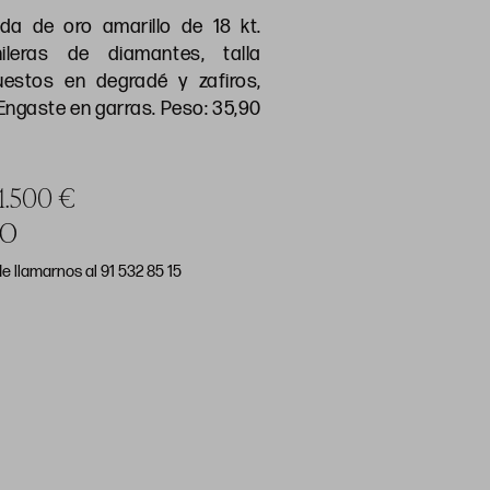
ada de oro amarillo de 18 kt.
leras de diamantes, talla
puestos en degradé y zafiros,
 Engaste en garras. Peso: 35,90
 1.500 €
DO
e llamarnos al 91 532 85 15