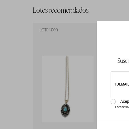
Lotes recomendados
LOTE 1000
LO
Suscr
TU EMAI
Acep
Este siti