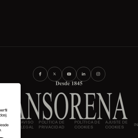
erfil
das).
IONES
AVISO
POLÍTICA DE
POLÍTICA DE
AJUSTE DE
I
 desde
LES
LEGAL
PRIVACIDAD
COOKIES
COOKIES
.