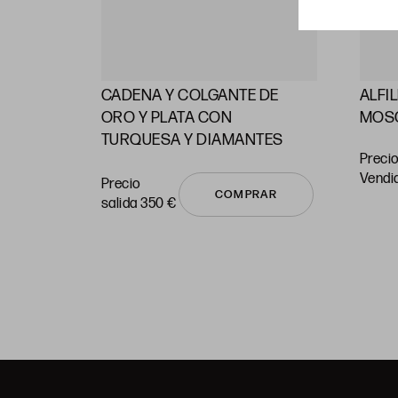
CADENA Y COLGANTE DE
ALFI
RAS
ORO Y PLATA CON
MOS
TURQUESA Y DIAMANTES
Precio
vendi
Precio
COMPRAR
salida 350 €