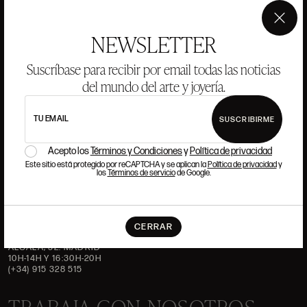
HISTORIA
ANSORENA
×
NEWSLETTER
EQUIPO
Suscríbase para recibir por email todas las noticias
JOYERÍA
GALERÍA
del mundo del arte y joyería.
SUBASTAS
VALORACIONES
TU EMAIL
PREGUNTAS FRECUENTES
SUSCRIBIRME
CONTACTO
Acepto los
Términos y Condiciones
y
Política de privacidad
Este sitio está protegido por reCAPTCHA y se aplican la
Política de privacidad
y
los
Términos de servicio
de Google.
DÓNDE ESTAMOS
CERRAR
ALCALÁ, 52. MADRID
10H-14H Y 16:30H-20H
(+34) 915 328 515