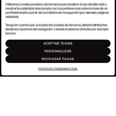
Utilizamos cookies propias y de terceros para analizar el uso del sitio web y
mostrarte publicidad relacionada con tus preferencias sobre la base de un
perfil elaborado a partir de tus hábitos de navegación (por ejemplo, páginas
CONDICIONES GENERALES
visitadas).
AVISO LEGAL
POLÍTICA DE PRIVACIDAD
Tenga en cuenta que, si acepta las cookies de terceros, deberá eliminarlas
POLÍTICA DE COOKIES
desde las opciones del navegador o desde el sistema ofrecido por el propio
AJUSTE DE COOKIES
tercero.
INTRANET
ACEPTAR TODAS
SUBIR
PERSONALIZAR
RECHAZAR TODAS
POLÍTICA DE COOKIES
AVISO LEGAL