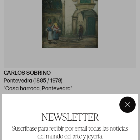
CARLOS SOBRINO
J
Pontevedra (1885 / 1978)
M
"Casa barroca, Pontevedra"
"
50 x 32 cm
5
×
Precio salida 1.200 €
NEWSLETTER
P
vendido
Suscríbase para recibir por email todas las noticias
del mundo del arte y joyería.