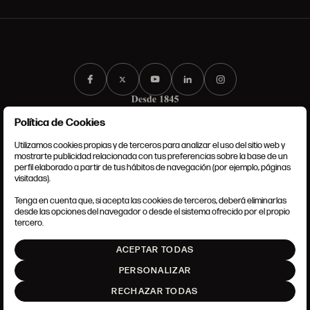
Política de Cookies
Utilizamos cookies propias y de terceros para analizar el uso del sitio web y
mostrarte publicidad relacionada con tus preferencias sobre la base de un
perfil elaborado a partir de tus hábitos de navegación (por ejemplo, páginas
CONDICIONES GENERALES
visitadas).
AVISO LEGAL
POLÍTICA DE PRIVACIDAD
Tenga en cuenta que, si acepta las cookies de terceros, deberá eliminarlas
POLÍTICA DE COOKIES
desde las opciones del navegador o desde el sistema ofrecido por el propio
AJUSTE DE COOKIES
tercero.
INTRANET
ACEPTAR TODAS
SUBIR
PERSONALIZAR
RECHAZAR TODAS