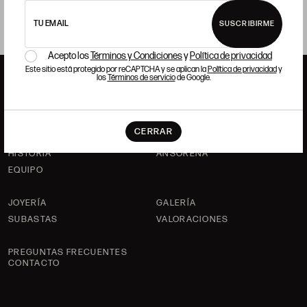
TU EMAIL
SUSCRIBIRME
Acepto los
Términos y Condiciones
y
Política de privacidad
Este sitio está protegido por reCAPTCHA y se aplican la
Política de privacidad
y
los
Términos de servicio
de Google.
ANSORENA
CERRAR
HISTORIA
ANSORENA
EQUIPO
JOYERÍA
GALERÍA
SUBASTAS
VALORACIONES
PREGUNTAS FRECUENTES
CONTACTO