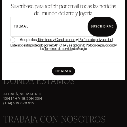
HISTORIA
ANSORENA
Suscríbase para recibir por email todas las noticias
EQUIPO
del mundo del arte y joyería.
JOYERÍA
GALERÍA
TU EMAIL
SUSCRIBIRME
SUBASTAS
VALORACIONES
Acepto los
Términos y Condiciones
y
Política de privacidad
PREGUNTAS FRECUENTES
Este sitio está protegido por reCAPTCHA y se aplican la
Política de privacidad
y
CONTACTO
los
Términos de servicio
de Google.
CERRAR
DÓNDE ESTAMOS
ALCALÁ, 52. MADRID
10H-14H Y 16:30H-20H
(+34) 915 328 515
TRABAJA CON NOSOTROS