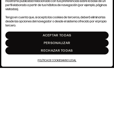
mostrarte publicidad relacionada con tus preferencias sobre la base de un
perfil elaborado a partir de tus hábitos de navegación (por ejemplo, páginas
CONDICIONES GENERALES
visitadas).
AVISO LEGAL
POLÍTICA DE PRIVACIDAD
Tenga en cuenta que, si acepta las cookies de terceros, deberá eliminarlas
POLÍTICA DE COOKIES
desde las opciones del navegador o desde el sistema ofrecido por el propio
AJUSTE DE COOKIES
tercero.
INTRANET
ACEPTAR TODAS
SUBIR
PERSONALIZAR
RECHAZAR TODAS
POLÍTICA DE COOKIES
AVISO LEGAL