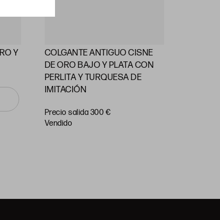
RO Y
COLGANTE ANTIGUO CISNE
ALFILE
DE ORO BAJO Y PLATA CON
PERLAS
PERLITA Y TURQUESA DE
IMITACIÓN
Precio
salida 55
Precio salida 300 €
vendido