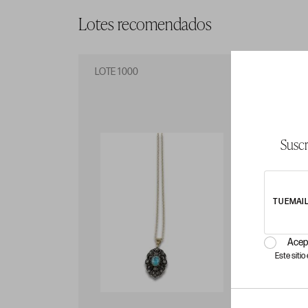
Lotes recomendados
LOTE 1000
LO
Suscr
TU EMAI
Acep
Este siti