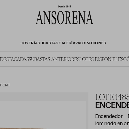
JOYERÍA
SUBASTAS
GALERÍA
VALORACIONES
 DESTACADAS
SUBASTAS ANTERIORES
LOTES DISPONIBLES
C
UPONT
LOTE 148
ENCEND
Encendedor 
laminada en or