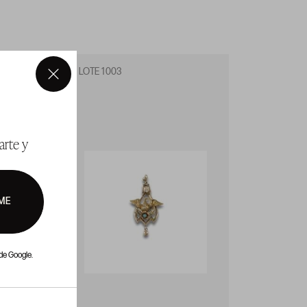
LOTE 1003
LOTE 1
×
arte y
ME
de Google.