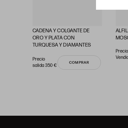
CADENA Y COLGANTE DE
ALFI
RAS
ORO Y PLATA CON
MOS
TURQUESA Y DIAMANTES
Precio
vendi
Precio
COMPRAR
salida 350 €