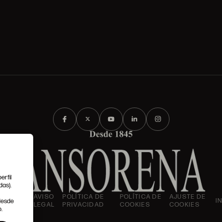
erfil
das).
IONES
AVISO
POLÍTICA DE
POLÍTICA DE
AJUSTE DE
I
 desde
LES
LEGAL
PRIVACIDAD
COOKIES
COOKIES
.