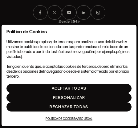
Política de Cookies
Utilizamos cookies propias y de terceros para analizar el uso del sitio web y
mostrarte publicidad relacionada con tus preferencias sobre la base de un
perfil elaborado a partir de tus hábitos de navegación (por ejemplo, páginas
CONDICIONES GENERALES
visitadas).
AVISO LEGAL
POLÍTICA DE PRIVACIDAD
Tenga en cuenta que, si acepta las cookies de terceros, deberá eliminarlas
POLÍTICA DE COOKIES
desde las opciones del navegador o desde el sistema ofrecido por el propio
AJUSTE DE COOKIES
tercero.
INTRANET
ACEPTAR TODAS
SUBIR
PERSONALIZAR
RECHAZAR TODAS
POLÍTICA DE COOKIES
AVISO LEGAL