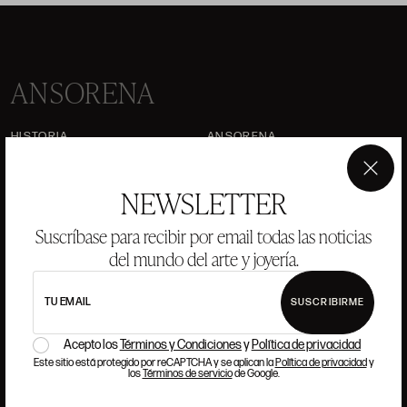
ANSORENA
HISTORIA
ANSORENA
EQUIPO
×
NEWSLETTER
JOYERÍA
GALERÍA
SUBASTAS
VALORACIONES
Suscríbase para recibir por email todas las noticias
del mundo del arte y joyería.
PREGUNTAS FRECUENTES
CONTACTO
TU EMAIL
SUSCRIBIRME
Acepto los
Términos y Condiciones
y
Política de privacidad
Este sitio está protegido por reCAPTCHA y se aplican la
Política de privacidad
y
los
Términos de servicio
de Google.
DÓNDE ESTAMOS