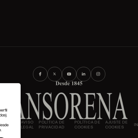
erfil
das).
IONES
AVISO
POLÍTICA DE
POLÍTICA DE
AJUSTE DE
I
 desde
LES
LEGAL
PRIVACIDAD
COOKIES
COOKIES
.