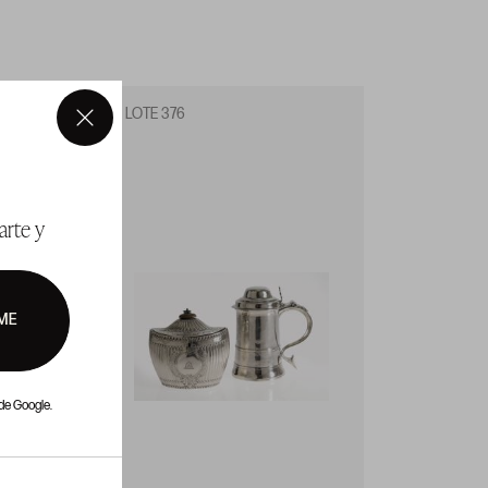
LOTE 376
LOTE 3
×
arte y
ME
de Google.