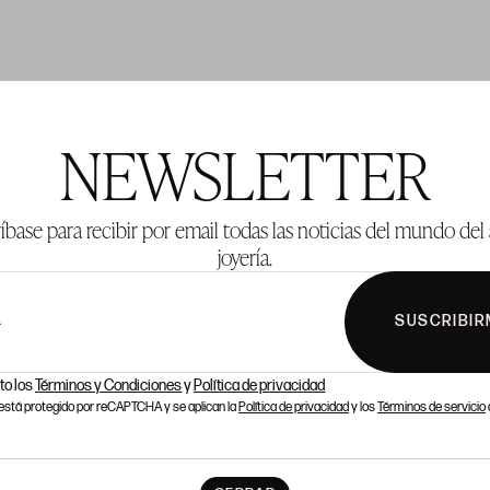
TE 304
LOTE 305
NEWSLETTER
íbase para recibir por email todas las noticias del mundo del 
joyería.
SUSCRIBIR
L
to los
Términos y Condiciones
y
Política de privacidad
o está protegido por reCAPTCHA y se aplican la
Política de privacidad
y los
Términos de servicio