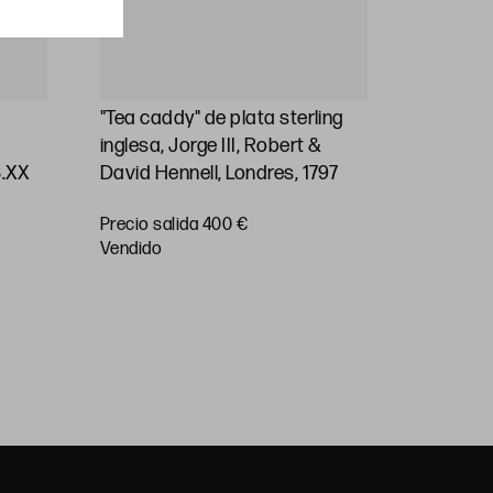
"Tea caddy" de plata sterling
Jarra de
inglesa, Jorge III, Robert &
plata ste
S.XX
David Hennell, Londres, 1797
1830
Precio salida 400 €
vendido
Precio sa
vendido