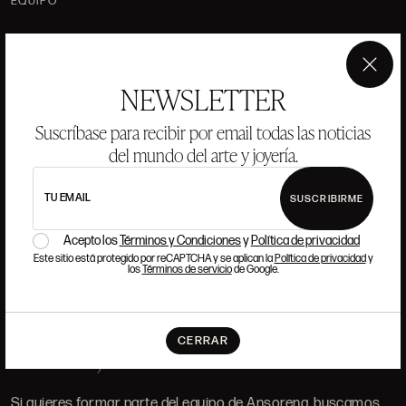
EQUIPO
JOYERÍA
GALERÍA
SUBASTAS
VALORACIONES
×
NEWSLETTER
PREGUNTAS FRECUENTES
CONTACTO
Suscríbase para recibir por email todas las noticias
del mundo del arte y joyería.
TU EMAIL
SUSCRIBIRME
DÓNDE ESTAMOS
Acepto los
Términos y Condiciones
y
Política de privacidad
Este sitio está protegido por reCAPTCHA y se aplican la
Política de privacidad
y
los
Términos de servicio
de Google.
ALCALÁ, 52. MADRID
10H-14H Y 16:30H-20H
(+34) 915 328 515
CERRAR
TRABAJA CON NOSOTROS
Si quieres formar parte del equipo de Ansorena, buscamos