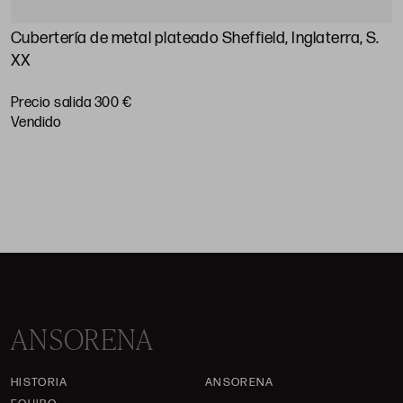
Cubertería de metal plateado Sheffield, Inglaterra, S.
C
XX
X
Precio salida 300 €
P
vendido
ANSORENA
HISTORIA
ANSORENA