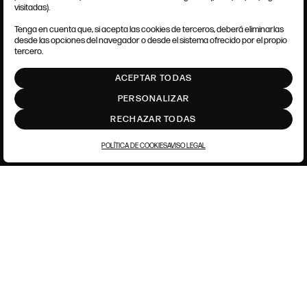
visitadas).
AVISO LEGAL
POLÍTICA DE PRIVACIDAD
Tenga en cuenta que, si acepta las cookies de terceros, deberá eliminarlas
POLÍTICA DE COOKIES
desde las opciones del navegador o desde el sistema ofrecido por el propio
AJUSTE DE COOKIES
tercero.
INTRANET
ACEPTAR TODAS
SUBIR
PERSONALIZAR
RECHAZAR TODAS
POLÍTICA DE COOKIES
AVISO LEGAL