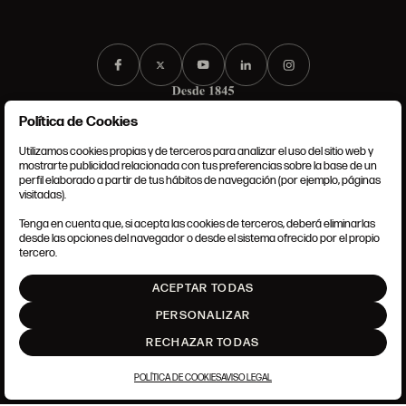
Política de Cookies
Utilizamos cookies propias y de terceros para analizar el uso del sitio web y
mostrarte publicidad relacionada con tus preferencias sobre la base de un
perfil elaborado a partir de tus hábitos de navegación (por ejemplo, páginas
CONDICIONES GENERALES
visitadas).
AVISO LEGAL
POLÍTICA DE PRIVACIDAD
Tenga en cuenta que, si acepta las cookies de terceros, deberá eliminarlas
POLÍTICA DE COOKIES
desde las opciones del navegador o desde el sistema ofrecido por el propio
AJUSTE DE COOKIES
tercero.
INTRANET
ACEPTAR TODAS
SUBIR
PERSONALIZAR
RECHAZAR TODAS
POLÍTICA DE COOKIES
AVISO LEGAL