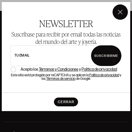
×
NEWSLETTER
Suscríbase para recibir por email todas las noticias
ANSORENA
del mundo del arte y joyería.
HISTORIA
ANSORENA
TU EMAIL
SUSCRIBIRME
EQUIPO
Acepto los
Términos y Condiciones
y
Política de privacidad
JOYERÍA
GALERÍA
Este sitio está protegido por reCAPTCHA y se aplican la
Política de privacidad
y
los
Términos de servicio
de Google.
SUBASTAS
VALORACIONES
PREGUNTAS FRECUENTES
CONTACTO
CERRAR