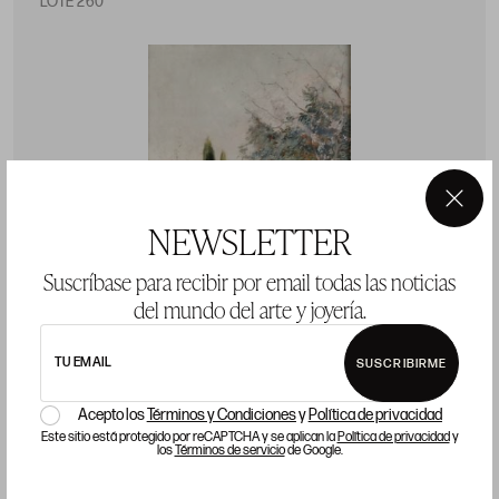
LOTE 260
×
NEWSLETTER
Suscríbase para recibir por email todas las noticias
del mundo del arte y joyería.
TU EMAIL
SUSCRIBIRME
Acepto los
Términos y Condiciones
y
Política de privacidad
Este sitio está protegido por reCAPTCHA y se aplican la
Política de privacidad
y
JOAQUÍN MIR TRINXET
J
los
Términos de servicio
de Google.
Barcelona (1873) / (1940)