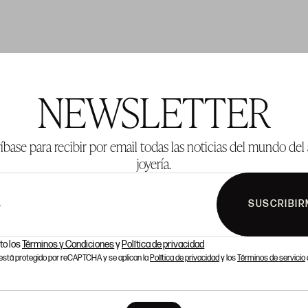
TE 42
LOTE 43
NEWSLETTER
íbase para recibir por email todas las noticias del mundo del 
joyería.
SUSCRIBIR
L
to los
Términos y Condiciones
y
Política de privacidad
o está protegido por reCAPTCHA y se aplican la
Política de privacidad
y los
Términos de servicio