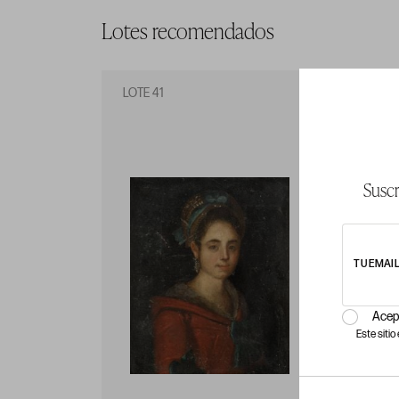
Lotes recomendados
LOTE 41
LO
Suscr
TU EMAI
Acep
Este siti