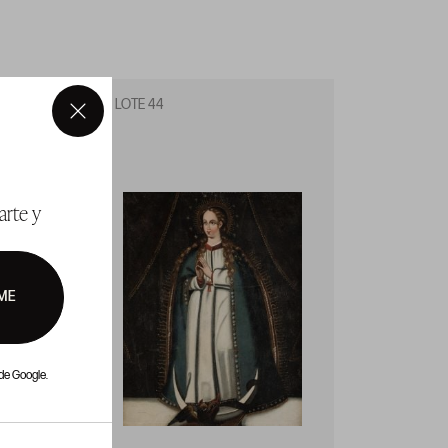
LOTE 44
LOTE 4
×
arte y
ME
de Google.