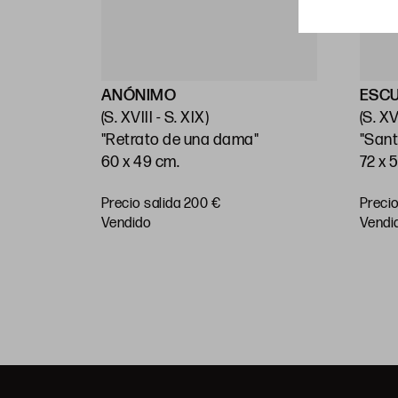
ANÓNIMO
ESC
(S. XVIII - S. XIX)
(S. XV
"Retrato de una dama"
"Sant
60 x 49 cm.
72 x 
Precio salida 200 €
Precio
vendido
vendi