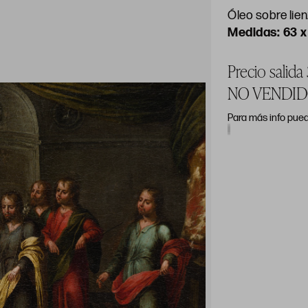
Óleo sobre lie
63 
Precio salid
NO VENDI
Para más info pued