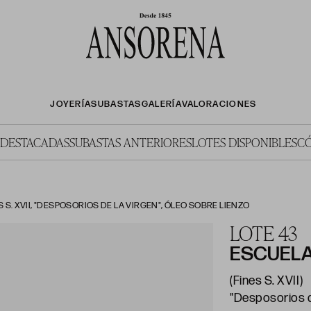
JOYERÍA
SUBASTAS
GALERÍA
VALORACIONES
 DESTACADAS
SUBASTAS ANTERIORES
LOTES DISPONIBLES
C
 S. XVII, "DESPOSORIOS DE LA VIRGEN", ÓLEO SOBRE LIENZO
LOTE 43
ESCUELA
(Fines S. XVII)
"Desposorios d