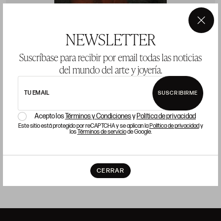
×
NEWSLETTER
Suscríbase para recibir por email todas las noticias
ANÓNIMO
E
del mundo del arte y joyería.
(S. XVIII - S. XIX)
(
"Retrato de una dama"
"
TU EMAIL
SUSCRIBIRME
60 x 49 cm.
7
Acepto los
Términos y Condiciones
y
Política de privacidad
Precio salida 200 €
P
Este sitio está protegido por reCAPTCHA y se aplican la
Política de privacidad
y
los
Términos de servicio
de Google.
vendido
CERRAR