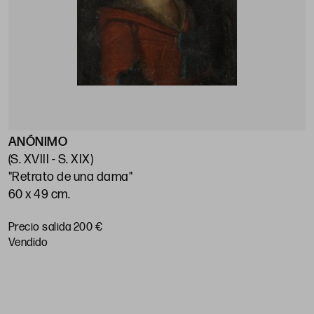
ANÓNIMO
E
(S. XVIII - S. XIX)
(
"Retrato de una dama"
"
60 x 49 cm.
7
Precio salida 200 €
P
vendido