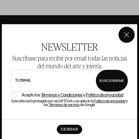
×
ANSORENA
NEWSLETTER
Suscríbase para recibir por email todas las noticias
HISTORIA
ANSORENA
del mundo del arte y joyería.
EQUIPO
TU EMAIL
SUSCRIBIRME
JOYERÍA
GALERÍA
SUBASTAS
VALORACIONES
Acepto los
Términos y Condiciones
y
Política de privacidad
Este sitio está protegido por reCAPTCHA y se aplican la
Política de privacidad
y
PREGUNTAS FRECUENTES
los
Términos de servicio
de Google.
CONTACTO
CERRAR