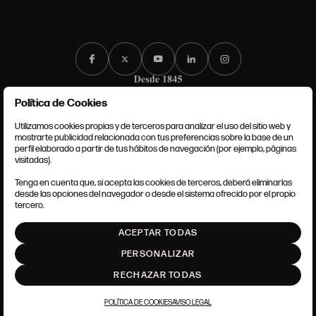
Política de Cookies
Utilizamos cookies propias y de terceros para analizar el uso del sitio web y
mostrarte publicidad relacionada con tus preferencias sobre la base de un
perfil elaborado a partir de tus hábitos de navegación (por ejemplo, páginas
CONDICIONES GENERALES
visitadas).
AVISO LEGAL
POLÍTICA DE PRIVACIDAD
Tenga en cuenta que, si acepta las cookies de terceros, deberá eliminarlas
POLÍTICA DE COOKIES
desde las opciones del navegador o desde el sistema ofrecido por el propio
AJUSTE DE COOKIES
tercero.
INTRANET
ACEPTAR TODAS
SUBIR
PERSONALIZAR
RECHAZAR TODAS
POLÍTICA DE COOKIES
AVISO LEGAL