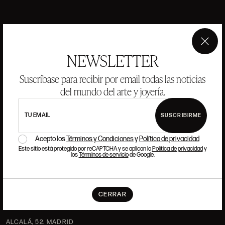
ANSORENA
×
NEWSLETTER
HISTORIA
ANSORENA
EQUIPO
Suscríbase para recibir por email todas las noticias
del mundo del arte y joyería.
JOYERÍA
GALERÍA
SUBASTAS
VALORACIONES
TU EMAIL
SUSCRIBIRME
PREGUNTAS FRECUENTES
CONTACTO
Acepto los
Términos y Condiciones
y
Política de privacidad
Este sitio está protegido por reCAPTCHA y se aplican la
Política de privacidad
y
los
Términos de servicio
de Google.
DÓNDE ESTAMOS
CERRAR
ALCALÁ, 52. MADRID