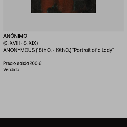
ANÓNIMO
E
(S. XVIII - S. XIX)
(
ANONYMOUS (18th C. - 19th C.) "Portrait of a Lady"
S
Precio salida 200 €
P
vendido