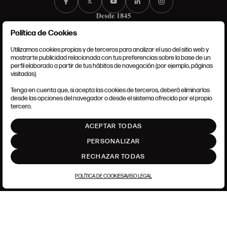
Política de Cookies
Utilizamos cookies propias y de terceros para analizar el uso del sitio web y
mostrarte publicidad relacionada con tus preferencias sobre la base de un
perfil elaborado a partir de tus hábitos de navegación (por ejemplo, páginas
CONDICIONES GENERALES
visitadas).
AVISO LEGAL
POLÍTICA DE PRIVACIDAD
Tenga en cuenta que, si acepta las cookies de terceros, deberá eliminarlas
POLÍTICA DE COOKIES
desde las opciones del navegador o desde el sistema ofrecido por el propio
AJUSTE DE COOKIES
tercero.
INTRANET
ACEPTAR TODAS
SUBIR
PERSONALIZAR
RECHAZAR TODAS
POLÍTICA DE COOKIES
AVISO LEGAL